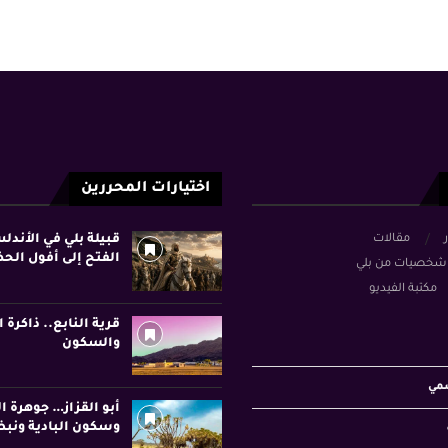
اختيارات المحررين
ر
مقالات
قبيلة بلي في الأند
الفتح إلى أفول الح
شخصيات من بلي
مكتبة الفيديو
قرية النابع.. ذاكرة ا
والسكون
سمي
أبو القزاز… جوهرة ا
وسكون البادية ونبض