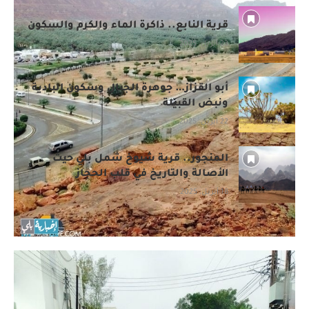
قرية النابع.. ذاكرة الماء والكرم والسكون
23 أبريل، 2025
أبو القزاز… جوهرة الجبال وسكون البادية
ونبض القبيلة
22 أبريل، 2025
المنجور.. قرية شيوخ شمل بلي حيث
الأصالة والتاريخ في قلب الحجاز
18 أبريل، 2025