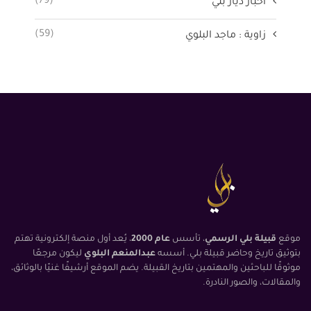
(79)
أخبار ديار بلي
(59)
زاوية : ماجد البلوي
موقع
قبيلة بلي الرسمي
، تأسس
عام 2000
، يُعد أول منصة إلكترونية تهتم
بتوثيق تاريخ وحاضر قبيلة بلي. أسسه
عبدالمنعم البلوي
ليكون مرجعًا
موثوقًا للباحثين والمهتمين بتاريخ القبيلة. يضم الموقع أرشيفًا غنيًا بالوثائق،
والمقالات، والصور النادرة.