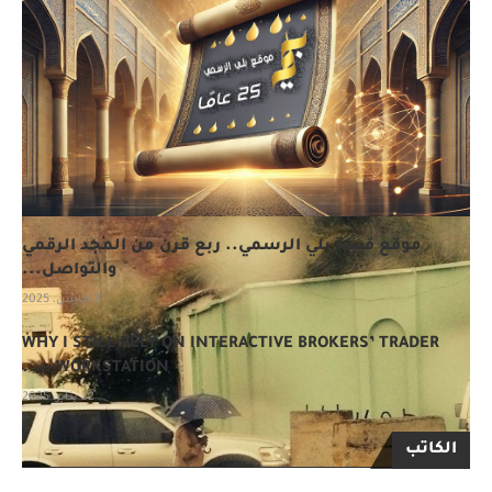
موقع قبيلة بلي الرسمي.. ربع قرن من المجد الرقمي
والتواصل...
3 مارس، 2025
WHY I STILL RELY ON INTERACTIVE BROKERS’ TRADER
WORKSTATION —...
22 يناير، 2025
الكاتب