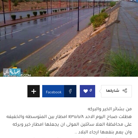
0
شاركها
Facebook
من بشائر الخير والبركه
هطلت صباح اليوم الاحد ١٤٣٥/٥/٨ امطار بين المتوسطه والخفيفه
على محافظة العلا سائلين المولى ان يجعلها امطار خير وبركه
وان يعم بنفعها ارجاء البلاد ..