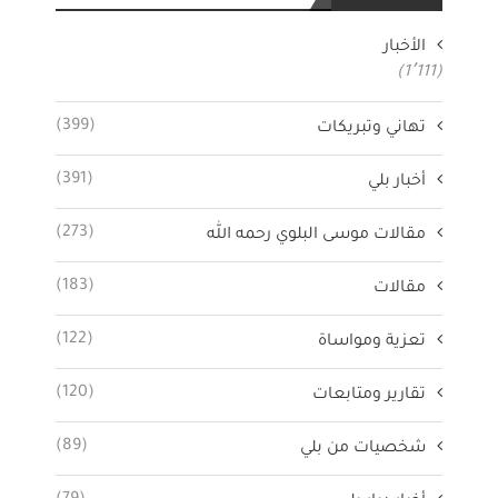
الأخبار
قد تعجبك أيضاً
(1٬111)
دعوة لحضور افتتاح فعاليات مخيم ملتقي الشباب بمحافظة
(399)
تهاني وتبريكات
العلا
(391)
أخبار بلي
أمر ملكي بتعيين الأمير خالد الفيصل وزيراً للتربية والتعليم
والأمير مشعل بن عبدالله بن عبدالعزيز أميراً لمنطقة مكة
(273)
مقالات موسى البلوي رحمه الله
المكرمة
أمر ملكي باعفاء وزير الثقافة والاعلام
(183)
مقالات
وزارة التعلبم تعلن جاهزية موقع استفتاء المعلمين
والمعلمات المعنيين بحركة النقل الخارجي
(122)
تعزية ومواساة
(120)
تقارير ومتابعات
(89)
شخصيات من بلي