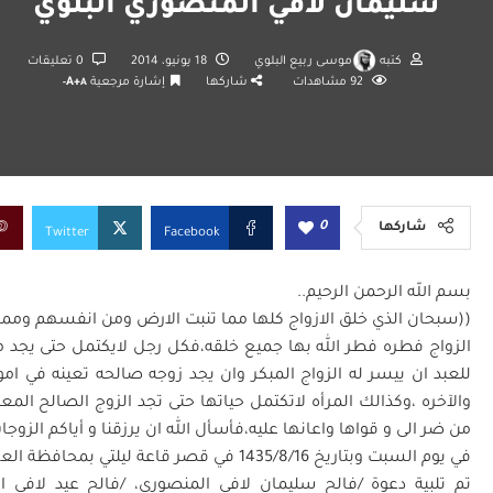
سليمان لافي المنصوري البلوي
كتبه
موسى ربيع البلوي
18 يونيو، 2014
0 تعليقات
92
مشاهدات
شاركها
إشارة مرجعية
A+
A-
0
شاركها
Twitter
Facebook
بسم الله الرحمن الرحيم..
((سبحان الذي خلق اﻻزواج كلها مما تنبت اﻻرض ومن انفسهم ومما
الزواج فطره فطر الله بها جميع خلقه،فكل رجل ﻻيكتمل حتى يجد م
للعبد ان ييسر له الزواج المبكر وان يجد زوجه صالحه تعينه في امور 
واﻵخره ،وكذالك المرأه ﻻتكتمل حياتها حتى تجد الزوج الصالح الم
من ضر الى و قواها واعانها عليه،فأسأل الله ان يرزقنا و أياكم الزوج
في يوم السبت وبتاريخ 1435/8/16 في قصر قاعة ليلتي بمحافظة العلا
تم تلبية دعوة /فالح سليمان ﻻفي المنصوري، /فالح عيد ﻻفي ا