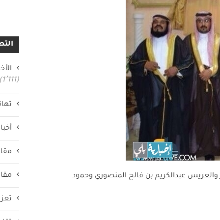
التص
الأخب
(1٬111)
تهان
أخبار
مقال
مقال
والعريس عبدالكريم بن فالح المنصوري وحمود
تعزي