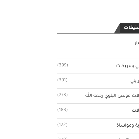
نيفات
ار
(399)
ي وتبريكات
(391)
 بلي
(273)
ات موسى البلوي رحمه الله
(183)
ات
(122)
ة ومواساة