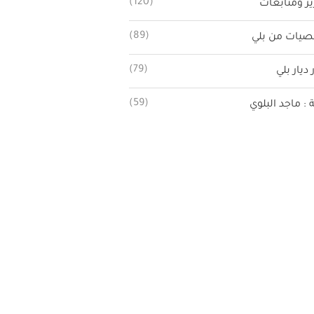
(120)
ير ومتابعات
(89)
يات من بلي
(79)
 ديار بلي
(59)
ة : ماجد البلوي