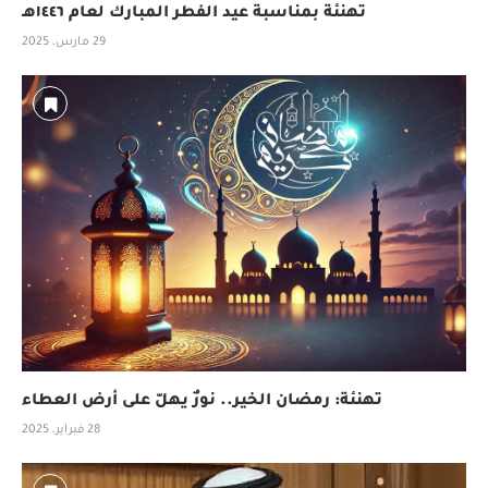
تهنئة بمناسبة عيد الفطر المبارك لعام ١٤٤٦هـ
29 مارس، 2025
تهنئة: رمضان الخير.. نورٌ يهلّ على أرض العطاء
28 فبراير، 2025