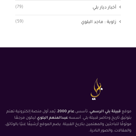
(79)
أخبار ديار بلي
(59)
زاوية : ماجد البلوي
موقع
قبيلة بلي الرسمي
، تأسس
عام 2000
، يُعد أول منصة إلكترونية تهتم
بتوثيق تاريخ وحاضر قبيلة بلي. أسسه
عبدالمنعم البلوي
ليكون مرجعًا
موثوقًا للباحثين والمهتمين بتاريخ القبيلة. يضم الموقع أرشيفًا غنيًا بالوثائق،
والمقالات، والصور النادرة.