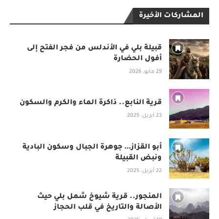
المشاركات الأخيرة
قبيلة بلي في الأندلس من فجر الفتح إلى
أفول الحضارة
29 مايو، 2026
قرية النابع.. ذاكرة الماء والكرم والسكون
23 أبريل، 2025
أبو القزاز… جوهرة الجبال وسكون البادية
ونبض القبيلة
22 أبريل، 2025
المنجور.. قرية شيوخ شمل بلي حيث
الأصالة والتاريخ في قلب الحجاز