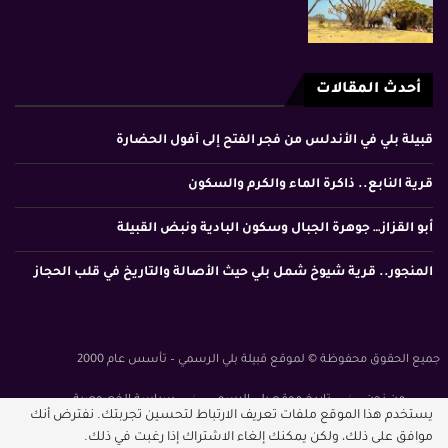
أحدث المقالات
قبيلة بلي في الأندلس من فجر الفتح إلى أفول الحضارة
قرية النابع.. ذاكرة الماء والكرم والسكون
أبو القزاز… جوهرة الجبال وسكون البادية ونبض القبيلة
المنجور.. قرية شيوخ شمل بلي حيث الأصالة والتاريخ في قلب الحجاز
جميع الحقوق محفوظة © لموقع قبيلة بلي الرسمي – تأسس عام 2000
من نحن
تاريخ موقع بلي الرسمي
سياسة الخصوصية
يستخدم هذا الموقع ملفات تعريف الارتباط لتحسين تجربتك. نفترض أنك
الشروط والأحكام
موافق على ذلك، ولكن يمكنك إلغاء الاشتراك إذا رغبت في ذلك.