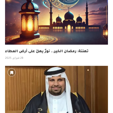
تهنئة: رمضان الخير.. نورٌ يهلّ على أرض العطاء
28 فبراير، 2025