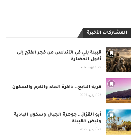
المشاركات الأخيرة
قبيلة بلي في الأندلس من فجر الفتح إلى
أفول الحضارة
29 مايو، 2026
قرية النابع.. ذاكرة الماء والكرم والسكون
23 أبريل، 2025
أبو القزاز… جوهرة الجبال وسكون البادية
ونبض القبيلة
22 أبريل، 2025