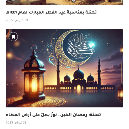
تهنئة بمناسبة عيد الفطر المبارك لعام ١٤٤٦هـ
29 مارس، 2025
تهنئة: رمضان الخير.. نورٌ يهلّ على أرض العطاء
28 فبراير، 2025