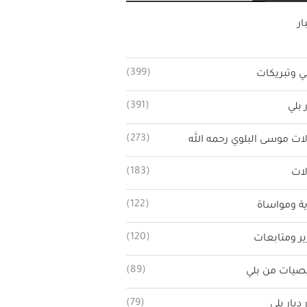
ار
(399)
ي وتبريكات
(391)
 بلي
(273)
ات موسى البلوي رحمه الله
(183)
ات
(122)
ة ومواساة
(120)
ير ومتابعات
(89)
يات من بلي
(79)
 ديار بلي