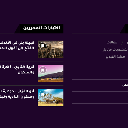
اختيارات المحررين
ر
مقالات
قبيلة بلي في الأند
الفتح إلى أفول الح
شخصيات من بلي
مكتبة الفيديو
قرية النابع.. ذاكرة ا
والسكون
سمي
أبو القزاز… جوهرة ا
وسكون البادية ونبض