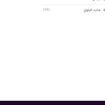
(59)
ة : ماجد البلوي