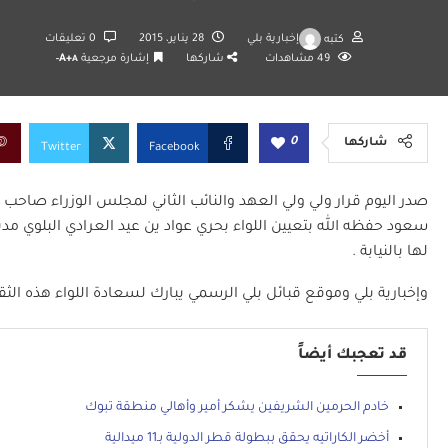
كتبه
إخبارية بلي
28 يناير، 2015
0 تعليقات
49
مشاهدات
شاركها
إشارة مرجعية
A+
A-
0
شاركها
Twitter
Facebook
صدر اليوم قرار ولي ولي العهد والنائب الثاني لمجلس الوزراء صاحب 
سعود حفظه الله بتعيين اللواء بحري عواد ين عيد العرادي البلوي مديزاً
لها بالنيابة .
وإخبارية بلي وموقع قبائل بلي الرسمي يبارك لسعادة اللواء هذه الثق
قد تعجبك أيضاً
خادم الحرمين الشريفين يشكر أمير وأهالي منطقة تبوك
أخضر الكاراتيه يحقق ببطولة قطر الدولية بـ11 ميدالية