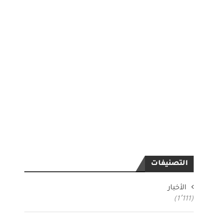
التصنيفات
الأخبار
(1٬111)