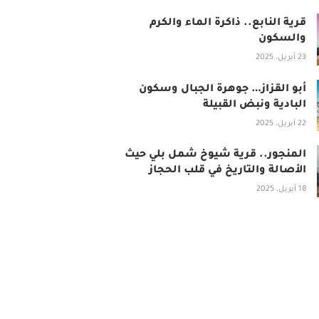
قرية النابع.. ذاكرة الماء والكرم
والسكون
23 أبريل، 2025
أبو القزاز… جوهرة الجبال وسكون
البادية ونبض القبيلة
22 أبريل، 2025
المنجور.. قرية شيوخ شمل بلي حيث
الأصالة والتاريخ في قلب الحجاز
18 أبريل، 2025