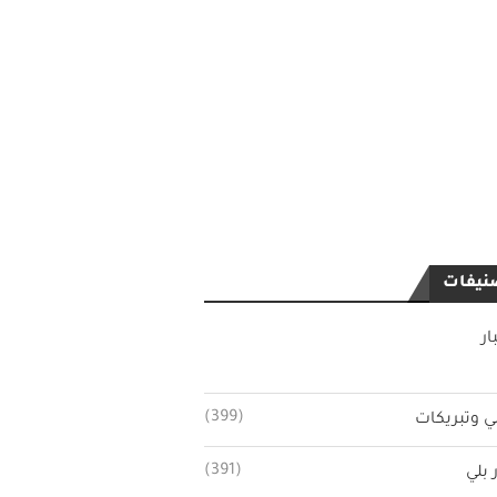
نيفات
ار
(399)
ي وتبريكات
(391)
 بلي