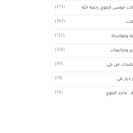
(273)
ات موسى البلوي رحمه الله
(183)
ات
(122)
ة ومواساة
(120)
ير ومتابعات
(89)
يات من بلي
(79)
 ديار بلي
(59)
ة : ماجد البلوي