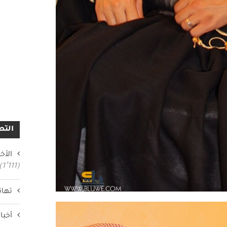
التص
الأخب
(1٬111)
تهان
أخبار