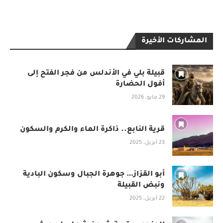
المشاركات الأخيرة
قبيلة بلي في الأندلس من فجر الفتح إلى
أفول الحضارة
29 مايو، 2026
قرية النابع.. ذاكرة الماء والكرم والسكون
23 أبريل، 2025
أبو القزاز… جوهرة الجبال وسكون البادية
ونبض القبيلة
22 أبريل، 2025