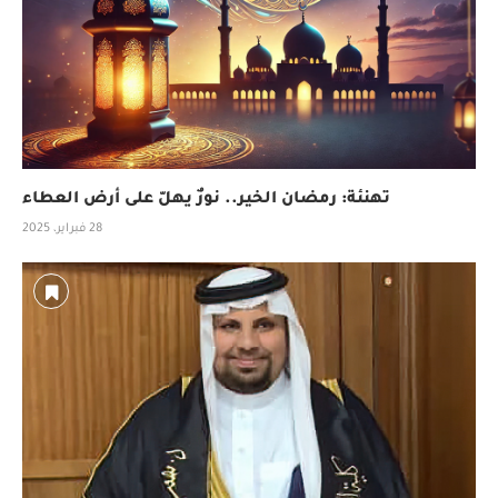
تهنئة: رمضان الخير.. نورٌ يهلّ على أرض العطاء
28 فبراير، 2025