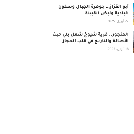
أبو القزاز… جوهرة الجبال وسكون
البادية ونبض القبيلة
22 أبريل، 2025
المنجور.. قرية شيوخ شمل بلي حيث
الأصالة والتاريخ في قلب الحجاز
18 أبريل، 2025