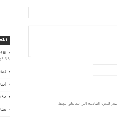
التص
الأخب
(1٬111)
تهان
أخبار
مقال
فح للمرة القادمة التي سأعلق فيها.
مقال