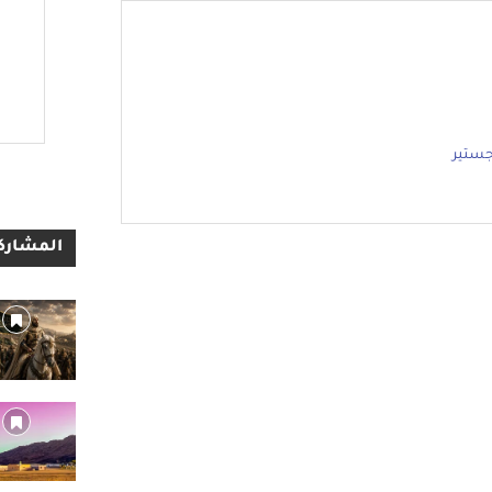
جستير
المشاركا