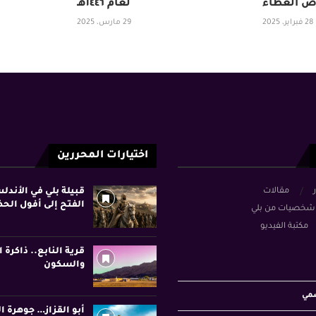
ض العطاء
لعام ١٤٤٦هـ
28 فبراير، 2025
29 مارس، 2025
اختيارات المحررين
ر
مقالات
قبيلة بلي في الأند
الفتح إلى أفول الح
شخصيات من بلي
مكتبة الفيديو
قرية النابع.. ذاكرة ا
والسكون
سمي
أبو القزاز… جوهرة ا