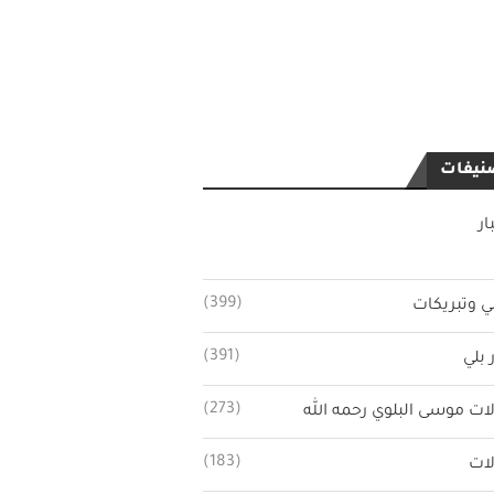
نيفات
ار
(399)
ي وتبريكات
(391)
 بلي
(273)
ات موسى البلوي رحمه الله
(183)
ات