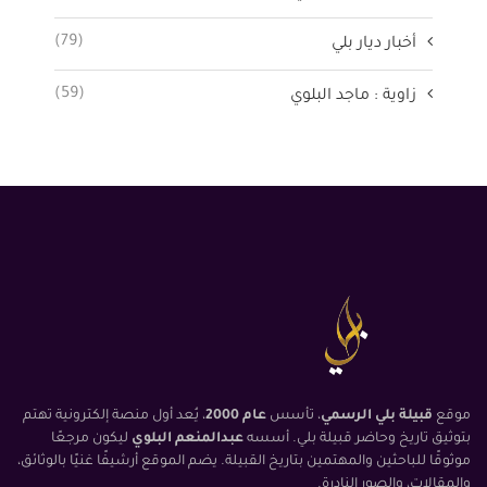
(79)
أخبار ديار بلي
(59)
زاوية : ماجد البلوي
موقع
قبيلة بلي الرسمي
، تأسس
عام 2000
، يُعد أول منصة إلكترونية تهتم
بتوثيق تاريخ وحاضر قبيلة بلي. أسسه
عبدالمنعم البلوي
ليكون مرجعًا
موثوقًا للباحثين والمهتمين بتاريخ القبيلة. يضم الموقع أرشيفًا غنيًا بالوثائق،
والمقالات، والصور النادرة.