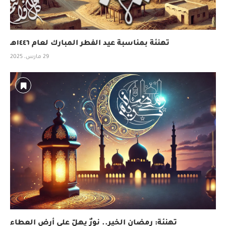
تهنئة بمناسبة عيد الفطر المبارك لعام ١٤٤٦هـ
29 مارس، 2025
تهنئة: رمضان الخير.. نورٌ يهلّ على أرض العطاء