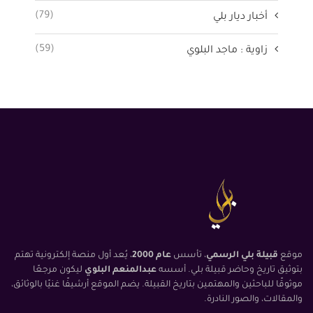
(79)
أخبار ديار بلي
(59)
زاوية : ماجد البلوي
موقع
قبيلة بلي الرسمي
، تأسس
عام 2000
، يُعد أول منصة إلكترونية تهتم
بتوثيق تاريخ وحاضر قبيلة بلي. أسسه
عبدالمنعم البلوي
ليكون مرجعًا
موثوقًا للباحثين والمهتمين بتاريخ القبيلة. يضم الموقع أرشيفًا غنيًا بالوثائق،
والمقالات، والصور النادرة.