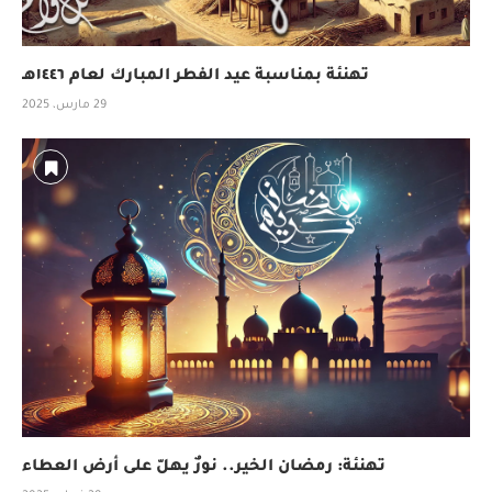
تهنئة بمناسبة عيد الفطر المبارك لعام ١٤٤٦هـ
29 مارس، 2025
تهنئة: رمضان الخير.. نورٌ يهلّ على أرض العطاء