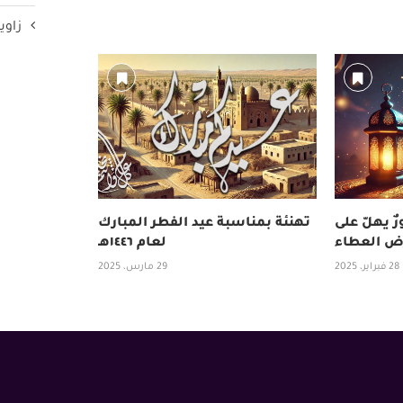
زاوي
ٌ يهلّ على
تهنئة بمناسبة عيد الفطر المبارك
ض العطاء
لعام ١٤٤٦هـ
28 فبراير، 2025
29 مارس، 2025