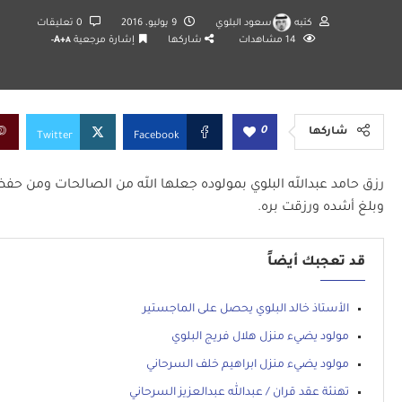
كتبه
سعود البلوي
9 يوليو، 2016
0 تعليقات
14
مشاهدات
شاركها
إشارة مرجعية
A+
A-
0
شاركها
Twitter
Facebook
ر
زق حامد عبدالله البلوي بمولوده جعلها الله من الصالحات ومن حف
وبلغ أشده ورزقت بره.
قد تعجبك أيضاً
الأستاذ خالد البلوي يحصل على الماجستير
مولود يضيء منزل هلال فريج البلوي
مولود يضيء منزل ابراهيم خلف السرحاني
تهنئة عقد قران / عبدالله عبدالعزيز السرحاني