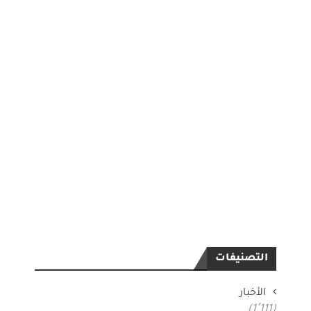
التصنيفات
الأخبار
(1٬111)