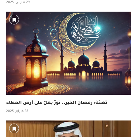
29 مارس، 2025
تهنئة: رمضان الخير.. نورٌ يهلّ على أرض العطاء
28 فبراير، 2025