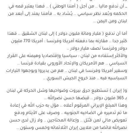
ـــ أن ندفع ماليا .. من أجل ( أمننا الوطني ) .. فهذا يعتبر قمه في
الحكمه وبـُعد نظر سياسي .. يـُشاد به .. فأمننا يمتد إلى أبعد من
لبنان ومن اليمن ..
أما أن ندفع ( مليار ومائة مليون دولار ) إلى لبنان الشقيق .. فهذا
كثير جدا .. مقارنه بما دفعته أمريكا وفرنسا : أمريكا 770 مليون
دولار وفرنسا نصف مليار دولار ..
والأكثر إستفاده من لبنان : سياسيا وإقتصاديا وهيمنه على القرار
السياسي .. هم الأمريكان والإتحاد الأوروبي بقيادة فرنسا ..
وسفير أمريكا وفرنسا في لبنان .. هم من يديروا ويوجهوا التيارات
السياسيه فيه .. منذ خروج الجيش السوري ..
و( إيران ) تستطيع حرق بيروت وضواحيها وشل الحركه في لبنان
بـ 365 مليون دولار .. قبضها حسن نصرالله ..
وهذا المبلغ الإيراني المرقوم أعلاه .. موّل به حزب الله في إعادة
ما تم تدميره في الضاحيه الجنوبيه .. وصرف على الأيتام ودفع
تعويض مالي لمن قـُتل .. وإعالة المحتاجين .. ولا زال لدى حسن
نصرالله فائضا من ملايين إيران الثلاثمائه وخمس وستون ..