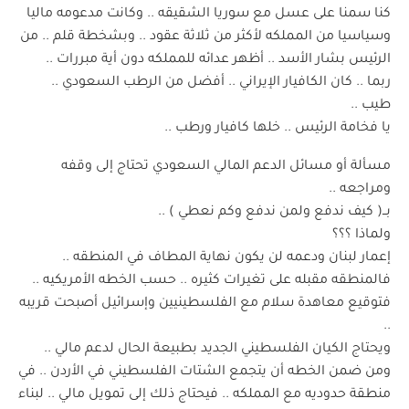
كنا سمنا على عسل مع سوريا الشقيقه .. وكانت مدعومه ماليا
وسياسيا من المملكه لأكثر من ثلاثة عقود .. وبشخطة قلم .. من
الرئيس بشار الأسد .. أظهر عدائه للمملكه دون أية مبررات ..
ربما .. كان الكافيار الإيراني .. أفضل من الرطب السعودي ..
طيب ..
يا فخامة الرئيس .. خلها كافيار ورطب ..
مسألة أو مسائل الدعم المالي السعودي تحتاج إلى وقفه
ومراجعه ..
بــ( كيف ندفع ولمن ندفع وكم نعطي ) ..
ولماذا ؟؟؟
إعمار لبنان ودعمه لن يكون نهاية المطاف في المنطقه ..
فالمنطقه مقبله على تغيرات كثيره .. حسب الخطه الأمريكيه ..
فتوقيع معاهدة سلام مع الفلسطينيين وإسرائيل أصبحت قريبه
..
ويحتاج الكيان الفلسطيني الجديد بطبيعة الحال لدعم مالي ..
ومن ضمن الخطه أن يتجمع الشتات الفلسطيني في الأردن .. في
منطقة حدوديه مع المملكه .. فيحتاج ذلك إلى تمويل مالي .. لبناء