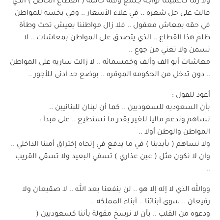
ولا زلنا كأغلبيتنا نواجه جشع وقلة خاتمة ( القطاع الخاص ) الذي
فالت على حل شعره .. في غلاء الأسعار .. وفي بخسه للمواطن
في حقه بمعاش معقول .. فلا زال مواطننا يعيش تحت وطأة
ظلم هذا القطاع .. الذي يتصدق على المواطن بمعاشات .. لا
تسمن ولا تغني من جوع ..
معاشات أبو الف وألف وخمسمائه .. لا زالت ساريه على المواطن
.. دون تدخل من الحكومه الموقره .. بوضع حد أدنى للأجور ..
أعود للقول :
بأن السعوديه للسعوديين .. كما أن لبنان للبنانيين ..
نساهم وندعم ماليا للغير بقدر ما نستطيع .. على مبدأ :
المواطن والوطن أولا ..
ولا نساهم ( بأيدينا ) في ما يدفع في إتجاه إختراق أمننا الداخلي ..
وأن لا نكون مثل ( عين عذاري ) تسقي البعيد ولا تسقي القريب
..
ووالله الذي لا إله إلا هو .. لن ينفعنا بعد الله .. لا صقيعان ولا
رقيعان .. سوى أبنائنا .. أبناء المملكه ..
ودعوه من القلب .. بأن لا نرسخ مقولة بأننا كسعوديين (