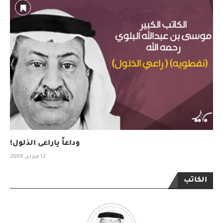
وداعاً ياراعى الذلول!
12 فبراير، 2009
الكاتب