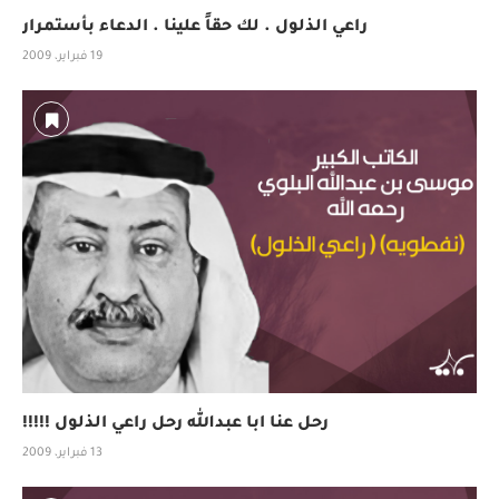
راعي الذلول . لك حقاً علينا . الدعاء بأستمرار
19 فبراير، 2009
رحل عنا ابا عبدالله رحل راعي الذلول !!!!!
13 فبراير، 2009