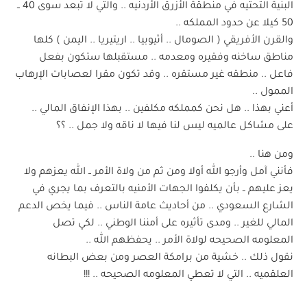
البنية التحتيه في منطقة الأزرق الأردنيه .. والتي لا تبعد سوى 40 ــ
50 كيلا عن حدود المملكه ..
والقرن الأفريقي ( الصومال .. أثيوبيا .. اريتيريا .. اليمن ) كلها
مناطق ساخنه وفقيره ومعدمه .. مستقبلها ستكون بفعل
فاعل .. منطقه غير مستقره .. وقد تكون مقرا لعصابات الإرهاب
الممول ..
أعني بهذا .. هل نحن كمملكه مكلفين .. بهذا الإنفاق المالي ..
على مشاكل عالميه ليس لنا فيها لا ناقه ولا جمل .. ؟؟
ومن هنا ..
فأنني آمل وأرجو الله أولا ومن ثم من ولاة الأمر ــ الله يعزهم ولا
يعز عليهم ــ بأن يكلفوا الجهات الأمنيه بالتعرف بما يجري في
الشارع السعودي .. من أحاديث عامة الناس .. فيما يخص الدعم
المالي للغير .. ومدى تأثيره على أمننا الوطني .. لكي تصل
المعلومه الصحيحه لولاة الأمر .. يحفظهم الله ..
نقول ذلك .. خشية من برامكة العصر ومن بعض البطانه
العلقميه .. التي لا تعطي المعلومه الصحيحه .. !!!