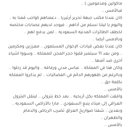
ماكولين ومذمومين ) ..
فبالأمس ..
كان عندنا مكتب جبهة تحرير أرتيريا .. دعمناهم كواجب قمنا به ..
واليوم يا ليتنا نسلم من أذاهم .. فيوجد لديهم عصابات مختصه
لخطف الطائرات المدنيه السعوديه .. لمن يدفع لهم ..
وبالامس أيضا ..
كان عندنا بعض قيادات الإخوان المسلمون .. معززين ومكرمين
.. ومن بعد 11 سبتمبر قلبوا حجر المجن للمملكه .. وسووا اشياء
أخرى ضد أمنها ..
وكان هنا في المملكه .. عباس مدني ورفاقه .. واليوم قد رحلوا ..
وبالرغم من ظهورهم الدائم في الفضائيات .. لم يذكروا المملكه
بكلمة حق ..
بالأمس ..
وافقت المملكه بكل أريحيه .. بمد خط بترولي .. لينقل البترول
العراقي إلى ميناء ينبع السعودي .. مارا بالأراضي السعوديه ..
وبعدين .. شفنا صواريخ العراق تضرب الرياض والدمام
والظهران ..
بالأمس ..