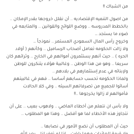
من الشباك !!
من اصول التنميه الإقتصاديه .. أن نقلل خروجها بقدر الإمكان ..
بالخطط المدروسه .. ووضع اللوائح والقوانين .. والمتابعه في
ضوء ما يستجد …
وخروج رأس المال السعودي المستمر .. نموذجاً …
ولا زالت الحكومه تعامل أصحاب الرساميل .. وكأنهم ( أولاد
الحره ) .. حيث أنهم يستثمرون أموالهم في الخارج .. وثرائهم كان
سريعا .. وهو من هذا الوطن .. وغالبية هؤلاء يتنكرون للوطن
ولإبنائه في عدم إستثمارهم في بلادهم ..
ولماذا الحكومه تحسب حسابهم أساسا .. فهم في غالبيتهم
أسائوا للجميع من تصرفاتهم السيئه .. وفي كلا الحالات
فأموالهم لا زالوا يخرجوها ..!!
ولا بأس ان نتعلم من أخطاء الماضي .. ولاهوب بعيب .. على أن
نتجاوز هذه الأخطاء لما هو أفضل .. وهذا هو المطلوب ..
حيث أن المطلوب أن نضع الأمور في نصابها ..