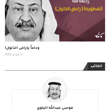
وداعاً ياراعى الذلول!
12 فبراير، 2009
الكاتب
موسى عبدالله البلوي