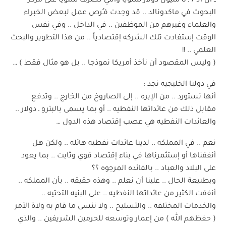
ــ أن ألـ 7 ـ 8 مليون دولار سنويا والتي تـُصرف سنويا على مركز
البحوث في ماكدونالد .. قد وجدت فـُرص عمل لبعض الخبراء
والعلماء وغيرهم من الموظفين .. في الداخل .. وفي نفس
الوقت إستفادت تلك الشركه إقتصادياً .. من هذا التطوير والبحث
العلمي .. !!
( وليس المقصود أن نأخذ أمريكا نموذجا .. بل هو مثال فقط ) …
في دولنا الخليجيه نجد :
أنها تستورد .. من الإبره .. إلى الصاروخ من الخارج .. وتدفع
مقابل ذلك من عائداتها النفطيه .. أو بما يسمى بالبترو ـ دولار ..
والعائدات النفطيه هي عصب إقتصاد هذه الدول …
نعم .. في المملكه .. لدينا عائدات نفطيه هائله .. ولكن هل
أنفقناها أو إستثمرناها في بناء إقتصاد قوي وثابت .. بما يعود
على البلاد والعباد .. بالفائده المرجوه ؟؟
وبطبيعة الحال .. علينا أن نعلم .. وهذه حقيقه .. بأن المملكه ..
أنفقت الكثير من عائداتها النفطيه .. على البنيه التحتيه ..
والخدمات المختلفه .. والتسليح .. ولا ننسى ما قام به ولاة الأمر
( حفظهم الله ) من إعمار وتوسعه للحرمين الشريفين .. والذي