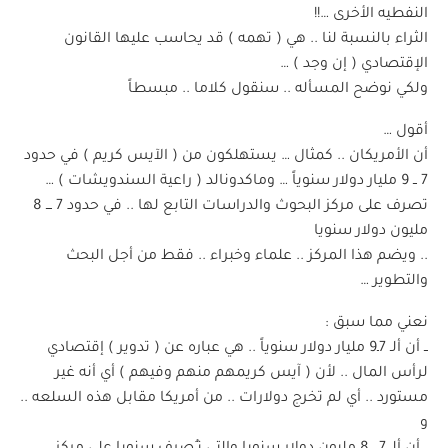
النفطيه الأخرى …!!
الثراء بالنسبة لنا .. هي ( تهمه ) قد يحاسب عليها القانون
الإقتصادي ( إن وجد ) …
ولكي نوضح المسأله .. سنقول كلاما .. مبسطاً
أقول …
أن الأمريكان .. كمثال … يستهلكون من ( الآيس كريم ) في حدود
7 ــ 9 مليار دولار سنوياً … وماكدونالد ( راعية السندويشات ) …
تصرف على مركز البحوث والدراسات التابع لها .. في حدود 7 ـــ 8
مليون دولار سنويا
.. ويضم هذا المركز .. علماء وخبراء .. فقط من أجل البحث
والتطوير …
نعني مما سبق :
ــ أن ألـ 7ـ9 مليار دولار سنوياً .. هي عباره عن ( تدوير ) إقتصادي
لرأس المال .. لأن ( آيس كريمهم منهم وفيهم ) أي أنه غير
مستورد .. أي لم تخرج دولارات .. من أمريكا مقابل هذه السلعه ..
و