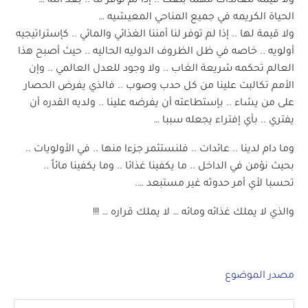
ولا قيمة للعائدات مهما بلغت .. إذا لم توفر لنا .. بعد الله …
الحياة الكريمه في جميع المناحي المعيشيه …
ولا قيمة لها .. إذا لم توفر لنا أمننا الغذائي والمائي .. كإستراتيجيه
أولويه .. خاصه في ظل الظروف الدوليه الحاليه .. حيث أصبح هذا
العالم تحكمه شريعة الغاب .. ولا وجود للعدل العالمي .. وإن
الأمم تكالبت علينا من كل حدب وصوب .. فالذي يفرض الحصار
على من يشاء .. بإستطاعته أن يفرضه علينا .. ولديه القدره أن
يفتري .. بأي إفتراء يجعله سببا …
وما دام لدينا .. عائدات .. فلنستثمر جزءا منها .. في الأولويات ..
بحيث نؤمن في الداخل .. ما يكفينا غذائا .. وما يكفينا مائاً ..
تحسبا لأي أمر حدوثه غير مستبعد ….
والذي لا يملك غذائه ومائه … لا يملك قراره … !!!
مصدر الموضوع