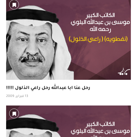
رحل عنا ابا عبدالله رحل راعي الذلول !!!!!
13 فبراير، 2009