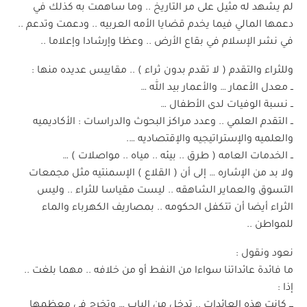
لم يشهد له مثيل على مر التاريخ .. وما ساهمت به كذلك في
دعمها المالي فيما يخدم قضايا الأمه العربيه .. ودعمت وتدعم ..
في نشر الإسلام في بقاع الأرض .. وعظا وإرشادا وإعلاما ..
وللثراء والتقدم ( لا تقدم بدون ثراء ) .. مقاييس عديده منها :
ــ معدل الأعمار … والأعمار بيد الله …
ــ نسبة الوفيات لدى الأطفال …
ــ التقدم العلمي .. وعدد مراكز البحوث والدراسات : الأكاديميه
والعلميه والإستراتيجيه والإقتصاديه ….
ــ الخدمات العامه ( طرق .. بيئه .. مياه .. مواصلات ) …
ولا بد من الإشاره … إلى أن ( القلاع ) الإسمنتيه مثل مجمعات
التسوق والعماير الشاهقه .. ليست مقياسا للثراء .. وليس
الثراء أيضا أن تتكفل الحكومه .. بمصاريف الكهرباء والماء
للمواطن ..
نعود ونقول :
ما فائدة عائداتنا سواءا من النفط أو من خلافه .. مهما بلغت ..
إذا :
ـــ كانت هذه العائدات .. تدخل من الباب … وتخرج في معظمها