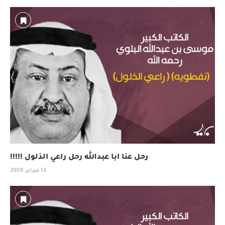
رحل عنا ابا عبدالله رحل راعي الذلول !!!!!
13 فبراير، 2009