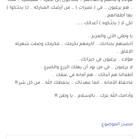
هؤلاء وأبنائهم وأحفادهم … يحتاجون إلى نظره .. فميسره .. منك
.. هم يرغبون … في ( تميرات ) … من أرضك المباركه .. لـ( يحنـّـكوا )
بها أطفالهم ..
لكي لا ( يحنّـكوه ) أعدائك …….
يا وطني الأبي والعزيز ..
أحضنهم بجناحك .. أكرمهم بكرمك .. فكرمك وصلت شهرته
الآفاق ..
هؤلاء .. يرغبون في خيراتك ..
لا يرغبون .. في من يود أن يهلك الزرع والضرع ..
أطفالنا هم أبنائك .. هم أمانه في عنقك ..
فاحفظ الأمانه .. كما عهدناك .. يحفظك الله .. من كل شر !!!
وأدامك الله عزك .. بالإسلام .. يا وطن !!!
مصدر الموضوع