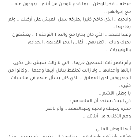
عيظه … فخر للوطن .. بما قدم للوطن من أبناء .. يذودون عنه ..
مع إخوانهم ..
وادحيم .. الذي كافح كثيرا بطرقه سبل العيش على أرضك .. ولم
يغادرها ..
وعبدالصمد .. الذي كان بحارا مع والده ( النوخذه ) .. يعشقون
بحرك وبرك .. تطربهم .. أغاني البحر القديمه : الحدادي
والزهيريات ..
وأم ناصر ذات السبعين خريفا .. التي لا زالت تعيش على ذكرى
آبائها وأجدادها .. ولا زالت تحتفظ بدلال أبيها وجدها .. وكانوا من
المعروفين لدى العملاق .. الذي كان يسأل عنهم في مناسبات
كثيره ..
يا وطني الأشم ..
في البحث ستجد أن العامه هم :
حمزه وعيظه وادحيم وعبدالصمد .. وأم ناصر
وهم الأكثريه من أبنائك ..
أيها الوطن الغالي ..