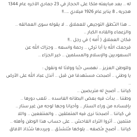
له .. بعد مبايعته ملكا على الحجاز في 23 جمادي الآخره عام 1344
هجريه ــ 8 يناير عام 1926 ميلادي …..!!
… هذا النــُطق التوجيهي للعملاق .. لا يقوله سوى العمالقه ..
والزعماء والقاده الكبار ..
فكان العملاق ( أُمه ) في رجل ..!!
فرحمك الله يا أبا تركي .. رحمة واسعه .. وجزاك الله عن
السعوديين والإسلام والمسلمين .. خير الجزاء ..
وللوطن العزيز .. نهمس حـُبا وولائا له ونقول :
يا وطني .. أصبحت مستهدفا من قبل .. أنذل عباد الله على الأرض
..
كياننا … أصبح له متربصين ..
وطننا .. بدأت فيه بعض البطانه الفاسده .. تلعب دورها ..
بإفساده من وراء الستار .. وأحيانا وجها لوجه من غير ستار ..
في كياننا .. أصبحنا نرى فيه المتملقين .. والمنتفعين .. واللا
منتمين .. أثروا الئراء الفاحش .. على حساب هذا الوطن وأهله ..
كياننا .. أصبح مـُضغه .. يلوكها مـُتشدّق .. ويرددها شـُذاذ الآفاق