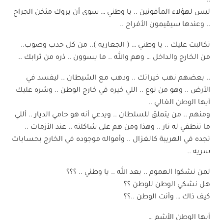
..
ليس لهؤلاء المأفونين .. يا وطني … سوى أن يروك مثخن الجراح
.. وعندها سيقيمون الأفراح ..
تكالبت عليك .. يا وطني … ( الجعاريه ).. من كل حدب وصوب..
من الخارج والداخل … وهم والله .. ما يسوون .. ذره من ترابك ..
.. بعضهم نهب خيراتك .. وذهب مع الشيطان .. ليفسد في
الأرض .. وهو من نوع .. اللي خيره في خارج الوطن .. وشره عليك
أيها الوطن الغالي ..
ومنهم .. من يتملق للسلطان .. ويدعي أنه هو حامي الديار .. أللي
ما تنطفي له نار .. وهذا ومن هم على شاكلته .. عند الأزمات ..
تجده في الهريبة كالغزال .. وأمواله موجوده في الخارج بحسابات
سريه ..
لمن نشكوا الهموم .. بعد الله .. يا وطني .. ؟؟؟
هل نشكي الوطن للوطن ؟؟
كيف ذاك … وأنت الوطن ..؟؟
أيها الوطن الأشم …