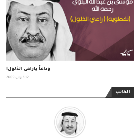
وداعاً ياراعى الذلول!
12 فبراير، 2009
الكاتب