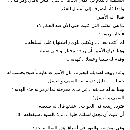
السلطه لا تقدم لي المال الكافي .. لكي أعيش بأمان وكرامه …
ولهذا فأنا أنصرف إلى أعمال الفكر ……..
فقال له الأمير :
ما هي الكتب التي كتبت حتى الآن ضد الحكم ؟؟
فأجابه ربيعه :
لم أكتب بعد …. ولكنني ناوي ( أطينها ) على السلطه ..
وهنا أدرك الأمير بأن ربيعه محتال وأخلى سبيله ..
وقدم له سيفا وعسلا .. كهديه ..
وعاد ربيعه لصديقه ليخبره .. بأن الأمير قد هابه وأصبح يحسب له
حساب .. بدليل هديته له : السيف والعسل ..
وهنا سأله صديقه .. عن مدى معرفته لما ترمز له هذه الهديه (
السيف والعسل ) ..
فتردد ربيعه في الجواب .. عندئذِ قال له صديقه :
أن عليك أن تجعل لسانك حلوا … وإلا بالسيف سيقطعه ..!!!
وفي تمحيصنا والغور في أعماق هذه السالفه نجد :