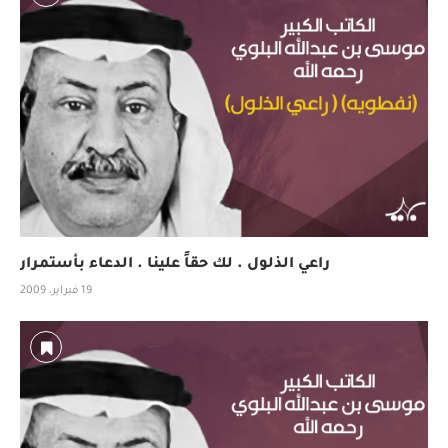
راعي الذلول . لك حقاً علينا . الدعاء بأستمرار
19 فبراير، 2009