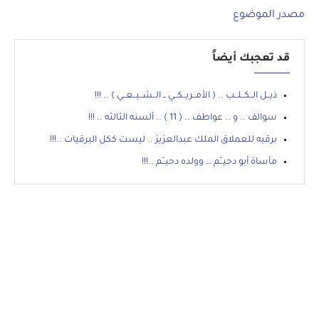
مصدر الموضوع
قد تعجبك أيضاً
ذيــل الــكــلــب .. ( الأمــريــكــي ــ الــشــيــعــي ) .. !!!
سوالف .. و .. عواطف .. ( 11 ) .. ألسنه الثالثه .. !!!
برقيه للعملاق الملك عبدالعزيز .. ليست ككل البرقيات ..!!!
مأساة أبو دحيــّم … وولده دحيــّم ..!!!