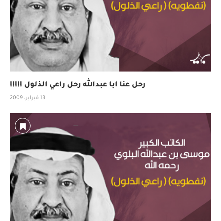
رحل عنا ابا عبدالله رحل راعي الذلول !!!!!
13 فبراير، 2009