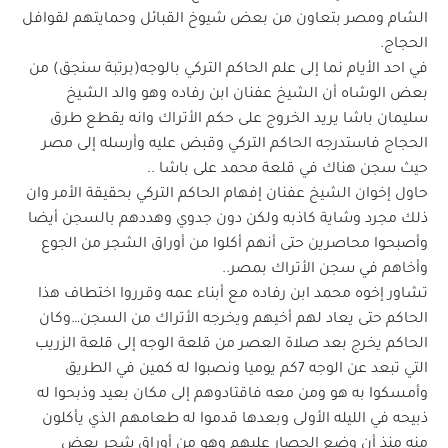
الشام ومصر بتعاون من بعض شيوخ القبائل وحمايتهم لقوافل
الحجاج.
في احد الأيام نما إلى علم الحاكم التركي بالوجه(برتبة سنجق) من
بعض الوشاه أن الشيخ عفنان ابن رفاده وهو والد الشيخ
سليمان باشا يريد الخروج على حكم الأتراك وانه يقطع طرق
الحجاج فاستدرجه الحاكم التركي وقبض عليه وأرسله إلى مصر
حيث سجن هناك في قلعة محمد على باشا ..
حاول إخوان الشيخ عفنان إفهام الحاكم التركي بحقيقة الأمر وان
ذلك مجرد وشاية كاذبه ولكن دون جدوي وهددهم بالسجن أيضا
وأصبحوا محاصرين حتى أنهم أكلوا من أوراق الشجر من الجوع
وأخاهم في سجن الأتراك بمصر..
تشاور إخوه محمد ابن رفاده مع أبناء عمه وقرروا اختطاف هذا
الحاكم حتى يعاد لهم أخيهم ويخرجه الأتراك من السجن…وكان
الحاكم يخرج بعد صلاة العصر من قلعة الوجه إلى قلعة الزريب
التي تبعد عن الوجه 7كم يوميا ونصبوا له كمين في الطريق
وأمسكوا به هو ومن معه فاقتادوهم إلى مكان بعيد وذبحوا له
ذبيحه في الليله الأولى وبعدها قدموا له طعامهم الذي يأكلون
منه منذ أن وضع الحصار عليهم وهو من أوراق شجر بعض