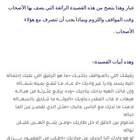
غبار وهذا يتضح من هذه القصيدة الرائعة التي يصف بها الأصحاب
وقت المواقف واللزوم وبماذا يجب أن تتصرف مع هؤلاء
الأصحاب .
وهذه أبيات القصيدة:-
رفيقـك اللـي بالمــواقف يخلــيـــك =ما هو الرفيق اللي عليك إحتماله
خليه يسند واديا غير واديك =لا عــــاد مــا تنفــع يمـينه شمــــاله
وإن فاتت الهيه بدابك يناجيك =وده يرقــع عثـــرتـــه من هبــالـــه
هيهات لا فات المقدر دعاويك =الاولــــــه ما تنـــلحق بالسهــــاله
لاعبت ما تدرك مع الناس عانيك =مثــل الـذي تقصـــر عـن الما
حباله
مذموم بين الخلق لا حل طاريك =ومـــن يتبـــــع الهـــــين قليـــلن
نـواله
لو هو ولدك اليا انحرف عن مباديك =اطــلب من المعبــــود يــــــــــرزق