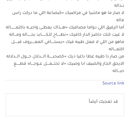
بــداله
لا صار ما هو ماشيا في مراضيك =كبضاعة اللي ما دركت راس
ماله
أما الرفيق اللي دواما مصافيك =هـــذاك يعطــى واجبـــه باكتمــــــــاله
لا غيت كنك حاضز الدار كافيك =نطـــــاح للـكـــــــابد بحــــــاله ومـــاله
ماهو من اللي لا فعل طيبه فيك =يستـــــافي المعـــــروف قبـــــل
اكتمــــاله
من صار ذا طيبه عطا باغيا ذيك =كصحبــــــة الــــدلال حــــول الـــدلاله
الايحق الجار والضيف ابا وصيك =لا تحتـــمــــل عــوجــــاه قطـــــع
حبــــاله
Source link
قد تعجبك أيضاً