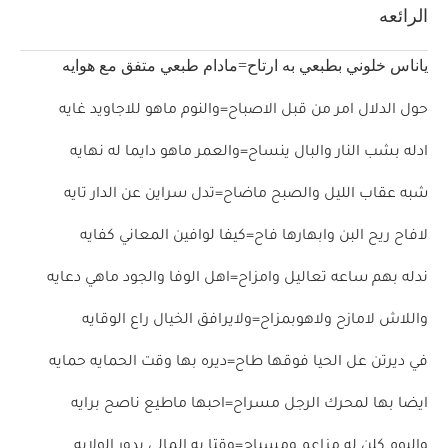
الرائعه
ياناس خلوني بطبعي به ارتاح=مادام طبعي متفق مع هوايه
حول الدلال امر من قبل الاصباح=والنوم ماهو للاجاويد غايه
ادله بشب النار والبال ينساح=والعمر ماهو دايما له نهايه
شبه عقاب الليل والصبح ماضاح=تدل سراين عن الدار تايه
لافاح ريح البن وابهارها فاح=كيفا لوافين المعاني كفايه
ندله بهم ساعه تعاليل وامزاح=اهل الوفا والجود ماهي دعايه
واللاش لامازح ولاهوبمزاح=ولايرافق الخيال راع الوقايه
في ديرتن عل الحيا فوقها طاح=ديره بها وقت الحمايه حمايه
ايضا بها لمحرك الرجل مسراح=احبها ماطيع ناصح برايه
واليوم كلن له مزاعم ومسباح=وقتا به المالي يدور الولايه