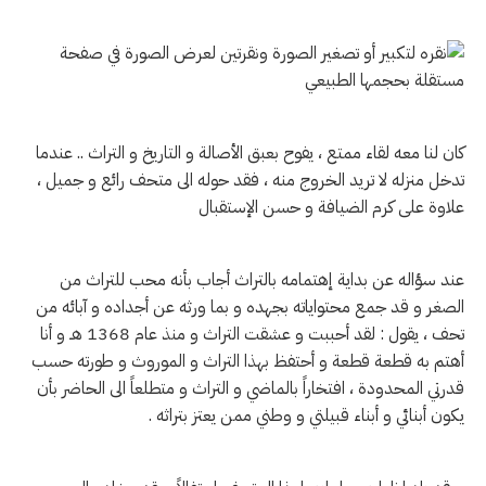
كان لنا معه لقاء ممتع ، يفوح بعبق الأصالة و التاريخ و التراث .. عندما
تدخل منزله لا تريد الخروج منه ، فقد حوله الى متحف رائع و جميل ،
علاوة على كرم الضيافة و حسن الإستقبال
عند سؤاله عن بداية إهتمامه بالتراث أجاب بأنه محب للتراث من
الصغر و قد جمع محتواياته بجهده و بما ورثه عن أجداده و آبائه من
تحف ، يقول : لقد أحببت و عشقت التراث و منذ عام 1368 هـ و أنا
أهتم به قطعة قطعة و أحتفظ بهذا التراث و الموروث و طورته حسب
قدرتي المحدودة ، افتخاراً بالماضي و التراث و متطلعاً الى الحاضر بأن
يكون أبنائي و أبناء قبيلتي و وطني ممن يعتز بتراثه .