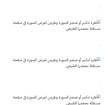
.
.
.