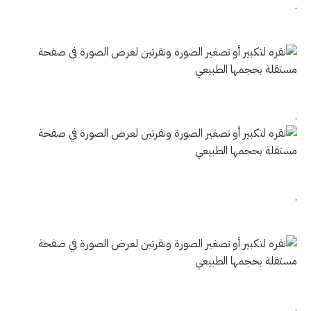
.
.
.
.