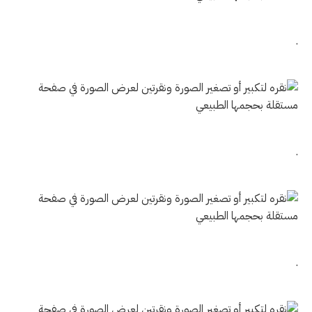
.
.
.