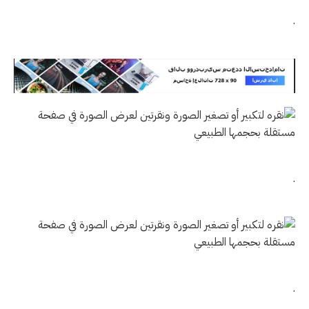
.
.
.