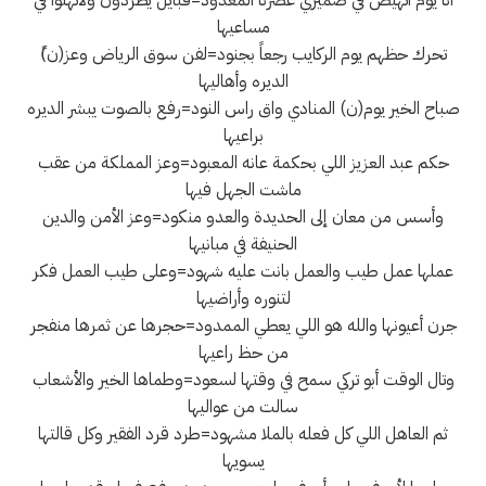
أنا يوم أتهيض في ضميري عصرنا المعدود=قبايل يطردون ولاتهنوا في
مساعيها
تحرك حظهم يوم الركايب رجعاً بجنود=لفن سوق الرياض وعز(ن)ً
الديره وأهاليها
صباح الخير يوم(ن) المنادي واق راس النود=رفع بالصوت يبشر الديره
براعيها
حكم عبد العزيز اللي بحكمة عانه المعبود=وعز المملكة من عقب
ماشت الجهل فيها
وأسس من معان إلى الحديدة والعدو منكود=وعز الأمن والدين
الحنيفة في مبانيها
عملها عمل طيب والعمل بانت عليه شهود=وعلى طيب العمل فكر
لتنوره وأراضيها
جرن أعيونها والله هو اللي يعطي الممدود=حجرها عن ثمرها منفجر
من حظ راعيها
وتال الوقت أبو تركي سمح في وقتها لسعود=وطماها الخير والأشعاب
سالت من عواليها
ثم العاهل اللي كل فعله بالملا مشهود=طرد قرد الفقير وكل قالتها
يسويها