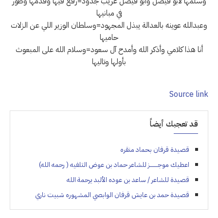
وسلمها لأبو فيصل وأبو فيصل عريب جدود=رفع فيها وقدمها وطور
في مبانيها
وعبدالله عوينه بالعدالة يبذل المجهود=وسلطان الوزير اللي عن الزلات
حاميها
أنا هذا كلامي وأذكر الله وأمدح آل سعود=وسلام الله على المبعوث
بأولها وتاليها
Source link
قد تعجبك أيضاً
قصيدة قرفان بحماد منقره
اعطيك موجــــــــز للشاعر حماد بن عوض التلفيه ( رحمه الله)
قصيدة للشاعر / ساعد بن عوده الألبد يرحمة الله
قصيدة حمد بن عايش قرفان الوابصي المشهوره شبيت ناري