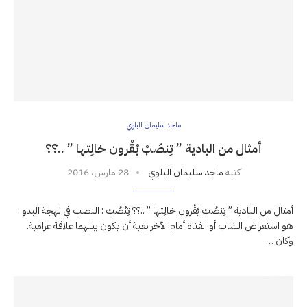
ماجد سليمان البلوي
أمثال من البادية ” تِنصُبْ بْقْرون خالِتها ” ..؟؟
كتبه
ماجد سليمان البلوي
28 مارس، 2016
أمثال من البادية ” تِنصُبْ بْقْرون خالِتها ” ..؟؟ تِنْصُبْ : النصب في لهجة البدو :
هو استعراض الشاب أو الفتاة أمام الآخر بغية أن يكون بينهما علاقة غرامية.
وكان …