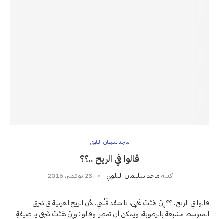
ماجد سليمان البلوي
قالوا في الريح ..؟؟
كتبه
ماجد سليمان البلوي
23 نوفمبر، 2016
قالوا في الريح ..؟؟ إِنْ هَبَّتْ غَرْبي، يا سَعْد قَلْبي. لأن الريح الغربية في شرق
المتوسط مشبعة بالرطوبة، ويمكن أن تمطر. وقالوا: وإِنْ هَبَّتْ شَرقي يا ضيعْةِ