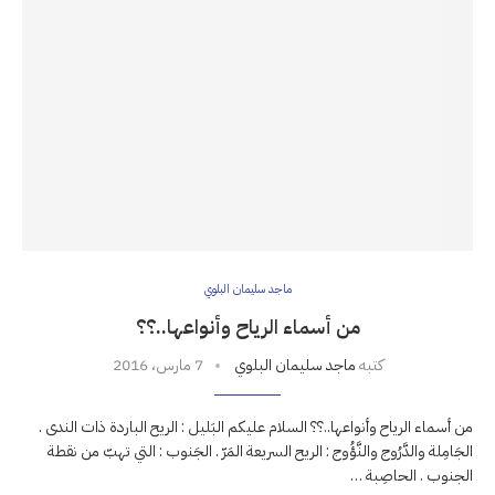
ماجد سليمان البلوي
من أسماء الرياح وأنواعها..؟؟
كتبه
ماجد سليمان البلوي
7 مارس، 2016
من أسماء الرياح وأنواعها..؟؟ السلام عليكم البَليل : الريح الباردة ذات الندى .
الجَامِلة والدَّرُوج والنَّؤُوج : الريح السريعة المَرّ . الجَنوب : التي تهبّ من نقطة
الجنوب . الحاصِبة …