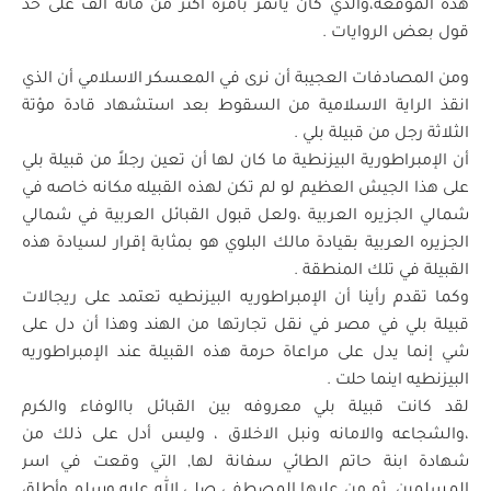
هذه الموقعه،والذي كان يأتمر بأمره اكثر من مأئة ألف على حد
قول بعض الروايات .
ومن المصادفات العجيبة أن نرى في المعسكر الاسلامي أن الذي
انقذ الراية الاسلامية من السقوط بعد استشهاد قادة مؤتة
الثلاثة رجل من قبيلة بلي .
أن الإمبراطورية البيزنطية ما كان لها أن تعين رجلاً من قبيلة بلي
على هذا الجيش العظيم لو لم تكن لهذه القبيله مكانه خاصه في
شمالي الجزيره العربية ،ولعل قبول القبائل العربية في شمالي
الجزيره العربية بقيادة مالك البلوي هو بمثابة إقرار لسيادة هذه
القبيلة في تلك المنطقة .
وكما تقدم رأينا أن الإمبراطوريه البيزنطيه تعتمد على ريجالات
قبيلة بلي في مصر في نقل تجارتها من الهند وهذا أن دل على
شي إنما يدل على مراعاة حرمة هذه القبيلة عند الإمبراطوريه
البيزنطيه اينما حلت .
لقد كانت قبيلة بلي معروفه بين القبائل باالوفاء والكرم
،والشجاعه والامانه ونبل الاخلاق ، وليس أدل على ذلك من
شهادة ابنة حاتم الطائي سفانة لها, التي وقعت في اسر