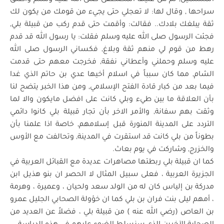
المسلمين, ثم من عليها المصطفى صلى الله عليه وسلم وأطلق
سراحها , وقال لها: لا تعجلي حتى يجيء من قومك من يكون لك
ثقة يبلغك بلادك.. فقالت: وأقمت حتى قدم ركب من قبيلة بلي,
فجئت الرسول صلى الله عليه وسلم فقلت: يا رسول الله قد قدم
رهط من قوم لي منهم ثقة وبلاغ, فكساني الرسول صلى الله
عليه وسلم وحملني وأعطاني نفقة, فخرجت معهم حتى قدمت
الشام, مما كان سبباً في اسلام أخيها عدي بن حاتم الذي غدا
فيما بعد من كبار قادة الفتح الإسلامي, ومن هذا الخبر يتضح لنا
بأن العلاقة ما بين طيء وبلي كانت على افضل مايكون والا لما
وثقت بهم سفانة, والأمر الاخر بأن تجار قبيلة بلي كانوا دائمي
التردد على المدينة المنورة قبل إسلامهم, خاصة اذا علمنا بأن
بطوناً من بلي كانت قد استقرت في المدينة, وتحالفت مع الأوس
والخزرج, وشاركت في يوم بعاث.
كما ان قبيلة بلي ربطتها مصاهرات عديدة مع القبائل العربية في
الجزيرة العربية ، فعلى سبيل المثال لا الحصر ان بنو هذيل ابن
مدركة بن إلياس كان له من الولد سعد ولحيان ، وعميرة ، وهرمة
، أمهم ليلى بنت فران بن بلي كما ان خؤولة الصحابي الجليل عمرو
بن العاص (رضي الله عنه ) من قبيلة بلي ، فضلاً عن العديد من