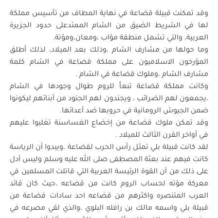
وقد تمكنت قبيلة قضاعة في نهاية المطاف من تأسيس مملكة
لها في الشريط الضيق من الشام الممتدعلى حدود الجزيرة
العربية، والتي تشمل منطقة مؤاب ،ومعان،ومؤتة.
وما حولها من مشارف الشام ،وذلك بعد الميلاد، لذلك أطلق
المؤرخون الاسلاميون على مملكة قضاعة في الشام كلمة
مشارف الشام ،وملوك قضاعة في الشام .
وكانت مملكة قضاعة تبعاً للروم طوال وجودها في الشام
،يجمعون لهم الضرائب ، ويجندون لهم الجنود من أبنائهم ليكونوا
ضمن الجيوش الرومانية في حروبها ضد أعدائها.
وقد تمكن ملوك قضاعة من إخضاع الغساسنة تغلبوا عليهم
في أواخر القرن الثالث للميلاد .
لقد كانت قبيلة بلي تمثل رأس الحرب لقضاعة ،ويبدوا أن الرياسة
كانت فيهم عند بعثة المصطفى صلى الله عليه وسلم وليس أدل
على ذلك من أن القوة الرئيسة العربية التي قاتلت المسلمين في
معركة مؤته لحساب الروم كانت من قضاعه ،حيث كان قائد
العرب المتنصره واكثرهم من قضاعه احد سادات قضاعة من
قبيلة بلي واسمه مالك بن رافله البلوي ،والذي لقي مصرعه في