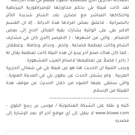
الصحابة الآخرين الذي سنسلط الضوء عليهم في هذه الدراسة .
لقد كانت قبيلة بلي بحكم مجاورتها للإمبراطورية البيزنطية
واحتكاكها المباشر مع نصارى بلاد الشام شديدة التأثر
بالنصرانية ، فاعتنق بعض افرادها هذة الديانة ، إلا ان القسم
الاكبر بقي على الوثنية يشارك بقية القبائل الحج إلى بعض
الاصنام ، والتي من اشهرها : ( الاقيصر )الذي كان في مشارف
الشام وكانت تعظمة قضاعة ، ولخم ، وجذام ،وعاملة ، وغطفان
، كما كان هناك صنم آحر يبدو ان هذه البيلة كانت تعظمة يقال لة
( باجر ) فضلاً عن تعظيمها لاصنام العرب المشهورة .
ويجب التنبية ان الحديث هنا هو عن قبيلة بلي في شمالي الجزيرة
العربية ، ولم يشمل الحدث عن بطون بلي في المدينة المنورة ،
والتي سنلقي عليها الضوء من خلال الحديث عن موقف هذة
القبيلة من الإسلام .
——————————————————————————–
كتبه و نقله على الشبكة العنكبويتة / موسى بن ربيع البلوي –
www.bluwe.com لا ينقل إلى أي موقع آخر الإ بعد الإشارة إلى
مصدره