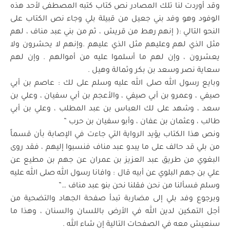
وقد أوردت لنا تلك المصادر نص كتاب كتبه المصطفى لأحد هذه
الوفود وهو وفد بني جعيل من قبيلة بلي وجاء نص الكتاب على
النحو التالي :( إنهم رهط من قريش ، ثم من بني عبد مناف ، لهم
مثل الذي لهم وعليهم مثل الذي عليهم .وإنهم لا يحشرون ولا
يعشرون ، وإن لهم ما أسلموا عليه من أموالهم . وإن لهم
سعاية نصر وسعد بن بكر وثمالة وهيل .
وبايع رسول الله صلى الله عليه وسلم على لك : عاصم بن أبي
صيفي ، وعمرو بن أبي صيفي ، والأعجم بن أبي سفيان ، وعلي بن
سعد ، وشهد على لك العباس بن عبد المطلب ، وعلي بن أبي
طالب ، وعثمان بن عفان ، وأبو سفيان بن حرب ”
ونص هذا الكتاب يؤيد الرواية التي جاءت في الإصابة بأن قسماً
من بلي قد حالف على ما يبدو عبد مناف فنسبوا إليهم ، فقد روى
البغوي من طريق عبد العزيز بن عمران عن جهم بن مطيع عن
علي بن جهم البلوي عن أبيه قال : وافانا رسول الله صلى الله عليه
وسلم فسألنا من نحن فقلنا نحن بنو عبد مناف …”
وبرجوع وفد بلي إلى مضاربة تبدأ صفحة الجهاد والتضحية من
أجل التمكين لدين الله في الأرض باللسان والسنان ، وهذا ما
سنعيش معه في الصفحات التالية إن شاء الله .