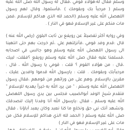
وسلم فقال له:هؤلاء قومي ،فقال له رسول الله صلى الله عليه
وسلم ( مرحباً بك وبقومك ) ،فأسلموا، وقال لهم رسول
اللهصلى الله عليه وسلم (الحمد لله الذي هداكم للإسلام ،فمن
مات منكم على غير الإسلام فهو في النار ) .
وفي روايه أكثر تفصيلاً عن رويفع بن ثابت البلوي (رضي الله عنه )
قال :قدم وفد قومي ،فأنزلتهم علي ،ثم خرجت بهم حتى انتهينا
الى رسول اللهصلى الله عليه وسلم وهو جالس في اصحابه
،فسلمنا عليه فقال صلى الله عليه وسلم رويفع ؟فقلت: لبيك
،قال : من هؤلاء القوم ؟ قلت : قومي يا رسول الله ، قال :
مرحباًبك وبقومك . قلت : يارسول الله قدموا وافدين عليك ،
مقرين بالإسلام ،وهم على من ورائهم من قومهم ،فقال رسول
اللهصلى الله عليه وسلم : ” من يرد الله به خيراً يهديه للإسلام ”
فتقدم شيخ الوفد أبوالضبيب فجلس بين يدي رسول اللهصلى
الله عليه وسلم ، فقال :يارسول الله أنا وفدنا إليك لنصدقك
،ونشهد أنك نبي حق ونخلع ما كنا نعبد وكان يعبد آباؤنا ، فقال
صلى الله عليه وسلم ( الحمد لله الذي هداكم للإسلام فكل من
مات على غير الإسلام فهو في النار )