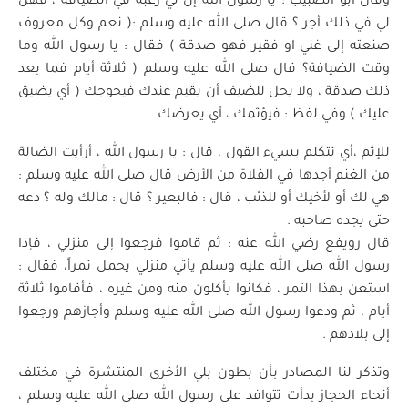
وقال أبو الضبيب : يا رسول الله إن لي رغبة في الضيافة ، فهل
لي في ذلك أجر ؟ قال صلى الله عليه وسلم :( نعم وكل معروف
صنعته إلى غني او فقير فهو صدقة ) فقال : يا رسول الله وما
وقت الضيافة؟ قال صلى الله عليه وسلم ( ثلاثة أيام فما بعد
ذلك صدقة ، ولا يحل للضيف أن يقيم عندك فيحوجك ( أي يضيق
عليك ) وفي لفظ : فيؤثمك ، أي يعرضك
للإثم ،أي تتكلم بسيء القول ، قال : يا رسول الله ، أرأيت الضالة
من الغنم أجدها في الفلاة من الأرض قال صلى الله عليه وسلم :
هي لك أو لأخيك أو للذئب ، قال : فالبعير ؟ قال : مالك وله ؟ دعه
حتى يجده صاحبه .
قال رويفع رضي الله عنه : ثم قاموا فرجعوا إلى منزلي ، فإذا
رسول الله صلى الله عليه وسلم يأتي منزلي يحمل تمراً، فقال :
استعن بهذا التمر ، فكانوا يأكلون منه ومن غيره ، فأقاموا ثلاثة
أيام ، ثم ودعوا رسول الله صلى الله عليه وسلم وأجازهم ورجعوا
إلى بلادهم .
وتذكر لنا المصادر بأن بطون بلي الأخرى المنتشرة في مختلف
أنحاء الحجاز بدأت تتوافد على رسول الله صلى الله عليه وسلم ،