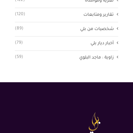
(122)
تعزية ومواساة
(120)
تقارير ومتابعات
(89)
شخصيات من بلي
(79)
أخبار ديار بلي
(59)
زاوية : ماجد البلوي