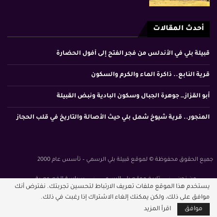
أحدث المقالات
قبيلة بلي في الأندلس من فجر الفتح إلى أفول الحضارة
قرية النابع.. ذاكرة الماء والكرم والسكون
أبو القزاز… جوهرة الجبال وسكون البادية ونبض القبيلة
المنجور.. قرية شيوخ شمل بلي حيث الأصالة والتاريخ في قلب الحجاز
جميع الحقوق محفوظة © لموقع قبيلة بلي الرسمي – تأسس عام 2000
من نحن
تاريخ موقع بلي الرسمي
سياسة الخصوصية
يستخدم هذا الموقع ملفات تعريف الارتباط لتحسين تجربتك. نفترض أنك
الشروط والأحكام
موافق على ذلك، ولكن يمكنك إلغاء الاشتراك إذا رغبت في ذلك.
موافق
اقرأ المزيد