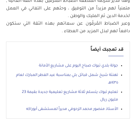
وهنأ مدير شرطة المنطقة الضباط المترقين بهذه الثقة الغالية ,
متمنياً لهم مزيداً من التوفيق ، وحثهم على التفاني في العمل
لخدمة الدين ثم المليك والوطن .
وعبر الضباط المُرقّون عن سعاتهم بهذه الثقة التي ستكون
دافعاً لهم لبذل المزيد من العطاء .
قد تعجبك أيضاً
جولة بلدي تبوك صباح اليوم على مشاريع الأمانة
تهنئة شيخ شمل قبائل بلي بمناسبة عيد الفطر المبارك لعام
١٤٣٥هـ
تعليم تبوك يتسلم ثلاثة مشاريع تعليمية جديدة بقيمة 23
مليون ريال
الأستاذ منصور محمد الزحوفي مديراً لمستشفى أبوراكه