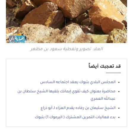
العلا: تصوير وتغطية سعود بن مظهر
قد تعجبك أيضاً
المجلس البلدي بتبوك يعقد اجتماعه السادس
محاضرة بعنوان كيف تقوي إيمانك يلقيها الشيخ سلطان بن
عبدالله العمري
الشيخ سليمان بن رفاده يقدم العزاء لـ أبو ذراع
بدء فعاليات التمرين المشترك ( اليرموك 1) بتبوك