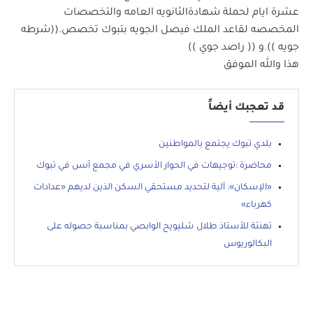
عشرة ايام لحملة شهادةالثانويه العامه والتخصصات
المخصصه لقاعد الملك فيصل الجويه بتبوك تخصص.((شرطه
جويه )).و (( راصد جوي ))
هذا والله الموفق
قد تعجبك أيضاً
بلدي تبوك يجتمع بالمواطنين
محاضرة :توجيهات في الحوار الأسري في مجمع أنس في تبوك
«الإسكان»: آلية لتحديد مستحقي السكن الذين لديهم «عدادات
كهرباء»
تهنئة للأستاذ طلال شليويح الوابصي بمناسبة حصوله على
البكالوريوس