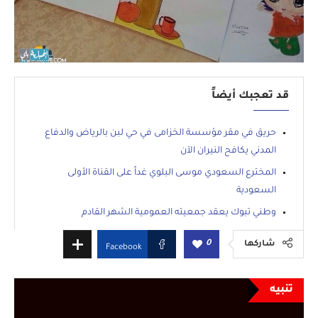
قد تعجبك أيضاً
حريق في مقر مؤسسة الخزامى في حي لبن بالرياض والدفاع
المدني يكافح النيران الآن
المخترع السعودي موسى البلوي غداً على القناة الأولى
السعودية
وطني تبوك يعقد جمعيته العمومية الشهر القادم
نبارك للمهندس يوسف ناصر الجبيل ترقيته لرتبة عقيد
0
شاركها
Facebook
تنبيه