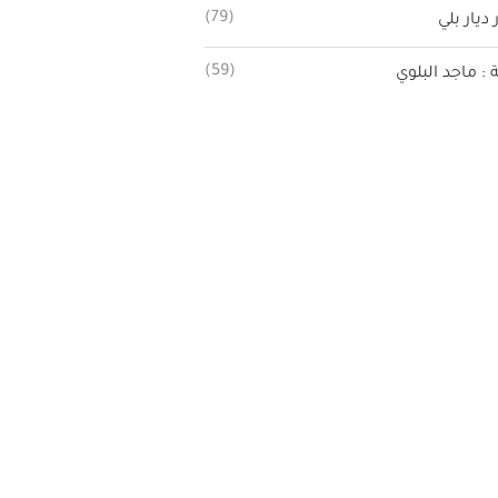
(79)
 ديار بلي
(59)
ة : ماجد البلوي