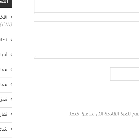
التص
الأخب
(1٬111)
تهان
أخبار
مقال
مقال
تعزي
فح للمرة القادمة التي سأعلق فيها.
تقار
شخص