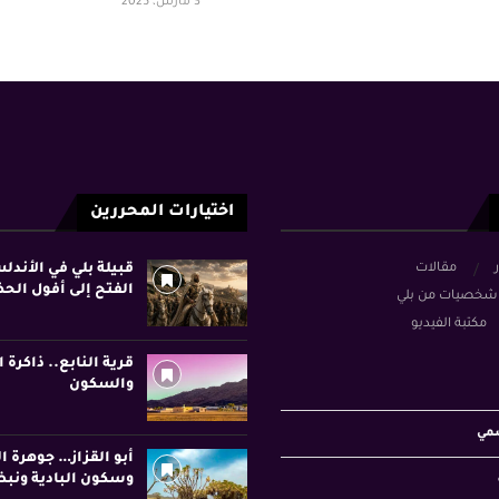
3 مارس، 2025
اختيارات المحررين
ر
مقالات
قبيلة بلي في الأند
الفتح إلى أفول الح
شخصيات من بلي
مكتبة الفيديو
قرية النابع.. ذاكرة ا
والسكون
سمي
أبو القزاز… جوهرة ا
وسكون البادية ونبض