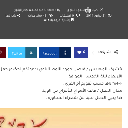
كتبه
سعود البلوي
Updated by
عبدالمنعم جابر البلوي
21 يوليو، 2014
0 تعليقات
48
مشاهدات
شاركها
إشارة مرجعية
A+
A-
0
شاركها
Twitter
Facebook
يتشرف المهندس / فيصل حمود اللوط البلوي بدعوتكم لحضور حفل ز
الأربعاء ليلة الخميس الموافق
١٠-١٠-١٤٣٥هـ حسب تقويم أم القرى .
مكان الحفل / قاعة الأمواج للأفراح في الوجه .
كنا يحيي الحفل نخبة من شعراء المحاورة .