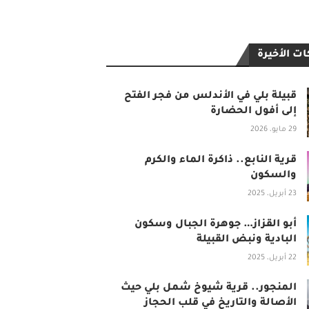
ت الأخيرة
قبيلة بلي في الأندلس من فجر الفتح
إلى أفول الحضارة
29 مايو، 2026
قرية النابع.. ذاكرة الماء والكرم
والسكون
23 أبريل، 2025
أبو القزاز… جوهرة الجبال وسكون
البادية ونبض القبيلة
22 أبريل، 2025
المنجور.. قرية شيوخ شمل بلي حيث
الأصالة والتاريخ في قلب الحجاز