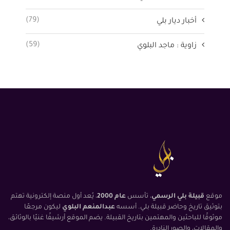
(79)
أخبار ديار بلي
(59)
زاوية : ماجد البلوي
موقع
قبيلة بلي الرسمي
، تأسس
عام 2000
، يُعد أول منصة إلكترونية تهتم
بتوثيق تاريخ وحاضر قبيلة بلي. أسسه
عبدالمنعم البلوي
ليكون مرجعًا
موثوقًا للباحثين والمهتمين بتاريخ القبيلة. يضم الموقع أرشيفًا غنيًا بالوثائق،
والمقالات، والصور النادرة.