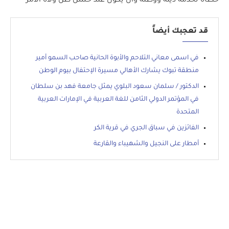
خطاه لخدمة دينه ووطنه وأن يكون عند حسن ظن ولاة الأمر
قد تعجبك أيضاً
في اسمى معاني التلاحم والأبوة الحانية صاحب السمو أمير
منطقة تبوك يشارك الأهالي مسيرة الإحتفال بيوم الوطن
الدكتور / سلمان سعود البلوي يمثل جامعة فهد بن سلطان
في المؤتمر الدولي الثامن للغة العربية في الإمارات العربية
المتحدة
الفائزين في سباق الجري في قرية الكر
أمطار على النجيل والشهيباء والقارعة