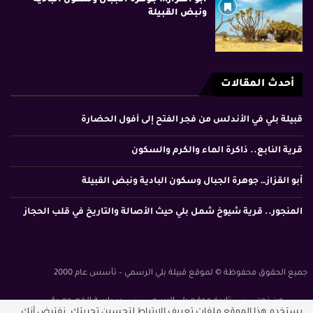
ونبض القبيلة
أحدث المقالات
قبيلة بلي في الأندلس من فجر الفتح إلى أفول الحضارة
قرية النابع.. ذاكرة الماء والكرم والسكون
أبو القزاز… جوهرة الجبال وسكون البادية ونبض القبيلة
المنجور.. قرية شيوخ شمل بلي حيث الأصالة والتاريخ في قلب الحجاز
جميع الحقوق محفوظة © لموقع قبيلة بلي الرسمي – تأسس عام 2000
من نحن
تاريخ موقع بلي الرسمي
سياسة الخصوصية
يستخدم هذا الموقع ملفات تعريف الارتباط لتحسين تجربتك. نفترض أنك