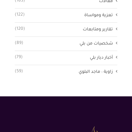
(183)
مقالات
(122)
تعزية ومواساة
(120)
تقارير ومتابعات
(89)
شخصيات من بلي
(79)
أخبار ديار بلي
(59)
زاوية : ماجد البلوي