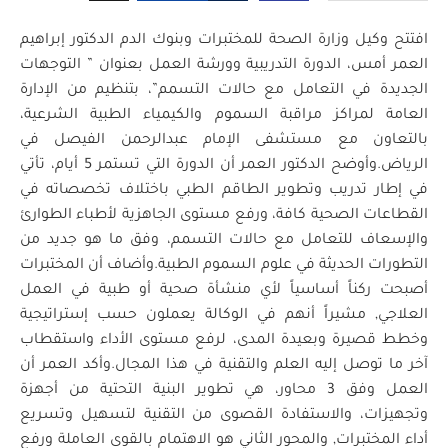
افتتح وكيل وزارة الصحة للمختبرات وبنوك الدم الدكتور إبراهيم
العمر أمس، الدورة التدريبية وورشة العمل بعنوان ” التوجهات
الجديدة في التعامل مع حالات التسمم”، بتنظيم من الإدارة
العامة لمراكز مراقبة السموم والكيمياء الطبية الشرعية،
بالتعاون مع مستشفى الإمام عبدالرحمن الفيصل في
الرياض.وأوضح الدكتور العمر أن الدورة التي تستمر 5 أيام، تأتي
في إطار تدريب وتطوير الطاقم الطبي باختلاف تخصصاته في
القطاعات الصحية كافة، ورفع مستوى الجاهزية لأطباء الطوارئ
والإسعاف للتعامل مع حالات التسمم، وفق ما هو جديد من
التطورات الحديثة في علوم السموم الطبية.وأضاف أن المختبرات
أصبحت ركناً أساسياً لأي منشأة صحية أو طبية في العمل
العلاجي, مشيراً أنهم في الوكالة يعملون حسب إستراتيجية
وخطط قصيرة وبعيدة المدى، لرفع مستوى الأداء واستقطاب
آخر ما توصل إليه العلم والتقنية في هذا المجال.وأكد العمر أن
العمل وفق 3 محاور، هي تطوير البنية التحتية من أجهزة
وتجهيزات، والاستفادة القصوى من التقنية لتسهيل وتسريع
أداء المختبرات, والمحور الثاني هو الاهتمام بالقوى العاملة ورفع