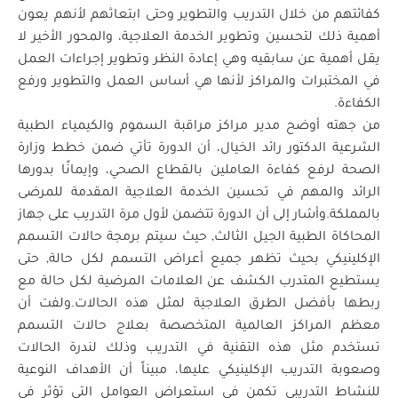
كفائتهم من خلال التدريب والتطوير وحتى ابتعاثهم لأنهم يعون
أهمية ذلك لتحسين وتطوير الخدمة العلاجية، والمحور الأخير لا
يقل أهمية عن سابقيه وهي إعادة النظر وتطوير إجراءات العمل
في المختبرات والمراكز لأنها هي أساس العمل والتطوير ورفع
الكفاءة.
من جهته أوضح مدير مراكز مراقبة السموم والكيمياء الطبية
الشرعية الدكتور رائد الخيال، أن الدورة تأتي ضمن خطط وزارة
الصحة لرفع كفاءة العاملين بالقطاع الصحي، وإيمانًا بدورها
الرائد والمهم في تحسين الخدمة العلاجية المقدمة للمرضى
بالمملكة.وأشار إلى أن الدورة تتضمن لأول مرة التدريب على جهاز
المحاكاة الطبية الجيل الثالث, حيث سيتم برمجة حالات التسمم
الإكلينيكي بحيث تظهر جميع أعراض التسمم لكل حالة, حتى
يستطيع المتدرب الكشف عن العلامات المرضية لكل حالة مع
ربطها بأفضل الطرق العلاجية لمثل هذه الحالات.ولفت أن
معظم المراكز العالمية المتخصصة بعلاج حالات التسمم
تستخدم مثل هذه التقنية في التدريب وذلك لندرة الحالات
وصعوبة التدريب الإكلينيكي عليها، مبيناً أن الأهداف النوعية
للنشاط التدريبي تكمن في استعراض العوامل التي تؤثر في