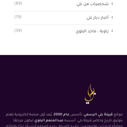
(89)
شخصيات من بلي
(79)
أخبار ديار بلي
(59)
زاوية : ماجد البلوي
موقع
قبيلة بلي الرسمي
، تأسس
عام 2000
، يُعد أول منصة إلكترونية تهتم
بتوثيق تاريخ وحاضر قبيلة بلي. أسسه
عبدالمنعم البلوي
ليكون مرجعًا
موثوقًا للباحثين والمهتمين بتاريخ القبيلة. يضم الموقع أرشيفًا غنيًا بالوثائق،