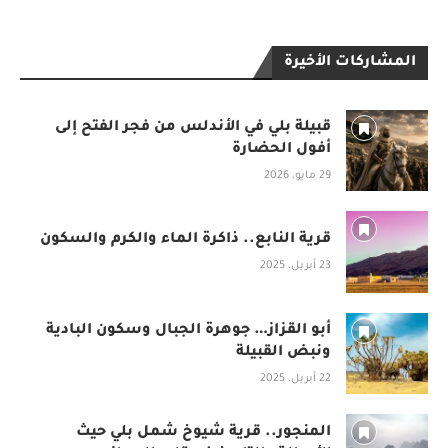
المشاركات الأخيرة
قبيلة بلي في الأندلس من فجر الفتح إلى
أفول الحضارة
29 مايو، 2026
قرية النابع.. ذاكرة الماء والكرم والسكون
23 أبريل، 2025
أبو القزاز… جوهرة الجبال وسكون البادية
ونبض القبيلة
22 أبريل، 2025
المنجور.. قرية شيوخ شمل بلي حيث