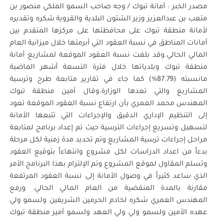
مصدر الخبر : أمانة تبوك / وجه صاحب السمو الملكي منصور بن
متعب بن عبدالعزيز وزير الشئون البلدية والقروية شكره وتقديره
لأمانة منطقة تبوك على محافظتها على مركزها المتقدم بين
أمانات المناطق في نسبة العقود التي أبرمتها خلال ميزانية العام
المالي الحالي.وقد بلغت نسبة العقود الموقعة لمشاريع أمانة
منطقة تبوك وبلدياتها خلال فترة التسعة أشهر الماضية
مانسبته (87.79%) كما جاء في تقارير متابعة طرح وترسية
المشاريع والتي تعدها الوزارة.وقال أمين منطقة تبوك
المهندس محمد العمري بأن ارتفاع نسبة العقود الموقعة تعود
إلى التنظيم الإداري الدقيق والإجراءات التي تتبعها الأمانة
لتسهيل وتسريع إجراءات الترسية حيث تم إعداد برنامج لمتابعة
مراحل إجراءات ترسية المشاريع وتم تحديد مدة زمنية لكل مرحلة
بدءاً من اعداد الدراسات لكل مشروع وانتهاءاً بتوقيع العقود
وتسلم المقاول لموقع المشروع وتم الإلتزام بهذا البرنامج الأمر
الذي ساعد كثيراً في وصول الأمانة إلى نسبة العقود المرتفعة
مقارنة بالمدة المنقضية من العام المالي الحالي. ورفع
المهندس العمري شكره لخادم الحرمين الشريفين ولسمو ولي
عهده الأمين ولسمو ولي ولي العهد ولسمو أمير منطقة تبوك