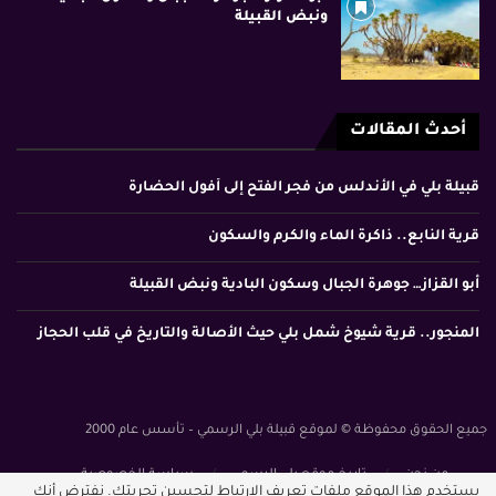
ونبض القبيلة
أحدث المقالات
قبيلة بلي في الأندلس من فجر الفتح إلى أفول الحضارة
قرية النابع.. ذاكرة الماء والكرم والسكون
أبو القزاز… جوهرة الجبال وسكون البادية ونبض القبيلة
المنجور.. قرية شيوخ شمل بلي حيث الأصالة والتاريخ في قلب الحجاز
جميع الحقوق محفوظة © لموقع قبيلة بلي الرسمي – تأسس عام 2000
من نحن
تاريخ موقع بلي الرسمي
سياسة الخصوصية
يستخدم هذا الموقع ملفات تعريف الارتباط لتحسين تجربتك. نفترض أنك