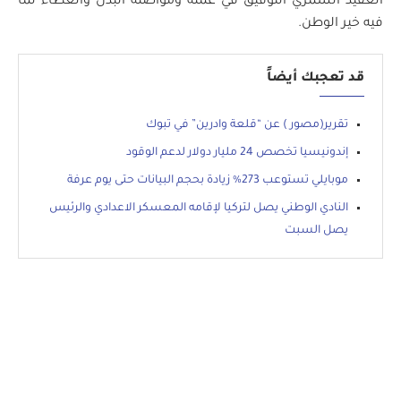
العقيد الشمري التوفيق في عمله ومواصلة البذل والعطاء لما
فيه خير الوطن.
قد تعجبك أيضاً
تقرير(مصور ) عن “قلعة وادرين” في تبوك
إندونيسيا تخصص 24 مليار دولار لدعم الوقود
موبايلي تستوعب 273% زيادة بحجم البيانات حتى يوم عرفة
النادي الوطني يصل لتركيا لإقامه المعسكر الاعدادي والرئيس
يصل السبت