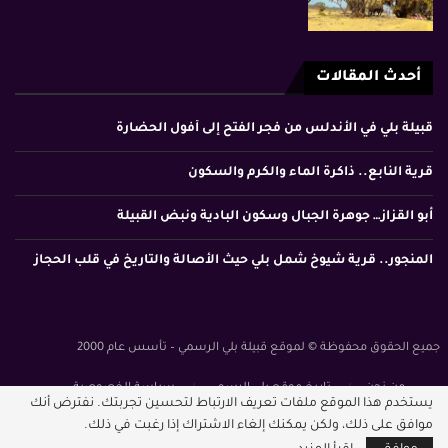
أحدث المقالات
قبيلة بلي في الأندلس من فجر الفتح إلى أفول الحضارة
قرية النابع.. ذاكرة الماء والكرم والسكون
أبو القزاز… جوهرة الجبال وسكون البادية ونبض القبيلة
المنجور.. قرية شيوخ شمل بلي حيث الأصالة والتاريخ في قلب الحجاز
جميع الحقوق محفوظة © لموقع قبيلة بلي الرسمي – تأسس عام 2000
من نحن
تاريخ موقع بلي الرسمي
سياسة الخصوصية
يستخدم هذا الموقع ملفات تعريف الارتباط لتحسين تجربتك. نفترض أنك
الشروط والأحكام
موافق على ذلك، ولكن يمكنك إلغاء الاشتراك إذا رغبت في ذلك.