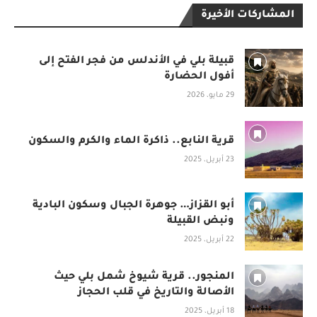
المشاركات الأخيرة
قبيلة بلي في الأندلس من فجر الفتح إلى
أفول الحضارة
29 مايو، 2026
قرية النابع.. ذاكرة الماء والكرم والسكون
23 أبريل، 2025
أبو القزاز… جوهرة الجبال وسكون البادية
ونبض القبيلة
22 أبريل، 2025
المنجور.. قرية شيوخ شمل بلي حيث
الأصالة والتاريخ في قلب الحجاز
18 أبريل، 2025