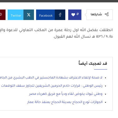
0
شاركها
Twitter
Facebook
انطلقت بفضل الله اول رحلة عمرة من المكتب التعاوني للدعوة والإ
١٥/ ٩ / ١٤٣٦ هـ
نسال الله لهم القبول.
قد تعجبك أيضاً
لا صحة لإلغاء الاعتراف بشهادة الماجستير في الطب البشري من الجا
رئيس الوطني : قرارات خادم الحرمين الشريفين تتجاوز سقف التوقعات
وطني تبوك يخوض لقاء ودياً مع فريق كهرباء مصر
الجوازات تودع الحجاج بمدينة الحجاج بمنفذ حالة عمار