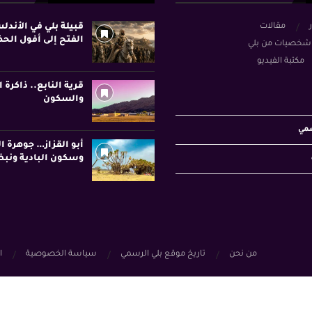
ر
مقالات
قبيلة بلي في الأند
الفتح إلى أفول الح
شخصيات من بلي
مكتبة الفيديو
قرية النابع.. ذاكرة ا
والسكون
سمي
أبو القزاز… جوهرة ا
وسكون البادية ونبض
من نحن
تاريخ موقع بلي الرسمي
سياسة الخصوصية
ا