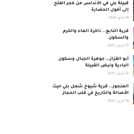
قبيلة بلي في الأندلس من فجر الفتح
إلى أفول الحضارة
29 مايو، 2026
قرية النابع.. ذاكرة الماء والكرم
والسكون
23 أبريل، 2025
أبو القزاز… جوهرة الجبال وسكون
البادية ونبض القبيلة
22 أبريل، 2025
المنجور.. قرية شيوخ شمل بلي حيث
الأصالة والتاريخ في قلب الحجاز
18 أبريل، 2025