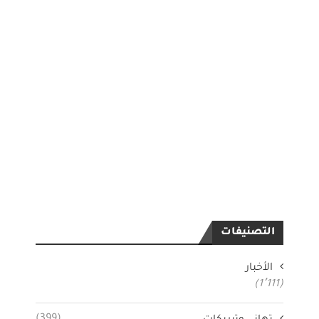
التصنيفات
الأخبار
(1٬111)
(399)