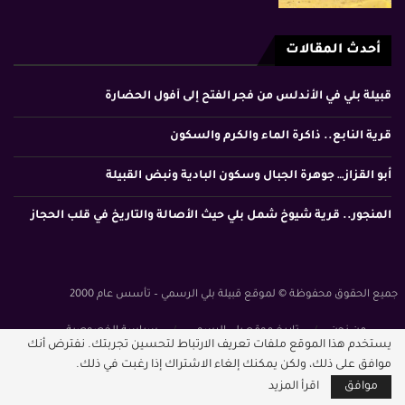
أحدث المقالات
قبيلة بلي في الأندلس من فجر الفتح إلى أفول الحضارة
قرية النابع.. ذاكرة الماء والكرم والسكون
أبو القزاز… جوهرة الجبال وسكون البادية ونبض القبيلة
المنجور.. قرية شيوخ شمل بلي حيث الأصالة والتاريخ في قلب الحجاز
جميع الحقوق محفوظة © لموقع قبيلة بلي الرسمي – تأسس عام 2000
من نحن
تاريخ موقع بلي الرسمي
سياسة الخصوصية
يستخدم هذا الموقع ملفات تعريف الارتباط لتحسين تجربتك. نفترض أنك
الشروط والأحكام
موافق على ذلك، ولكن يمكنك إلغاء الاشتراك إذا رغبت في ذلك.
موافق
اقرأ المزيد