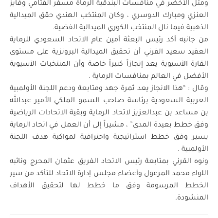
ومثل الأخضر في منافسات البندقية الرماة مسفر القثامي وفايز
العنزي ومبارك الدوسري ، وكان المنتخب الهندي حقق الميدالية
الذهبية فيما نال المنتخب الكوري الميدالية الفضية.
من جانبه أكد رئيس البعثة أمين عام الاتحاد السعودي للرماية
العقيد سعيد القرني أن تحقيق الميدالية البرونزية على مستوى
القارة الآسيوية يعد إنجازاً كبيراً خاصة وأن المنتخبات الآسيوية
الأفضل في العالم بمنافسات الرماية .
وقال : “هذا الانجاز يعد ثمرة جهد ومتابعة ودعم اللجنة الأولمبية
العربية السعودية برئاسة صاحب السمو الملكي الأمير عبدالله
بن مساعد بن عبدالعزيز لاتحاد الرماية وبقية الاتحادات الرياضية
وفق خطط بعيدة المدى” ، مشيراً إلى أن العمل في اتحاد الرماية
يسير وفق خطط استراتيجية واحترافية لمواكبة هدف اللجنة
الأولمبية .
ونوه القرني بمتابعة رئيس الاتحاد الفريق عثمان المحرج ونائبه
اللواء محمد المرعول وأعضاء مجلس إدارة الاتحاد للتأكد من سير
الخطط المرسومة وفق ما خطط لها لتحقيق الأهداف
المنشودة.