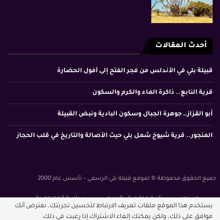
أحدث المقالات
قبيلة بلي في الأندلس من فجر الفتح إلى أفول الحضارة
قرية النابع.. ذاكرة الماء والكرم والسكون
أبو القزاز… جوهرة الجبال وسكون البادية ونبض القبيلة
المنجور.. قرية شيوخ شمل بلي حيث الأصالة والتاريخ في قلب الحجاز
جميع الحقوق محفوظة © لموقع قبيلة بلي الرسمي – تأسس عام 2000
من نحن
تاريخ موقع بلي الرسمي
سياسة الخصوصية
يستخدم هذا الموقع ملفات تعريف الارتباط لتحسين تجربتك. نفترض أنك
الشروط والأحكام
موافق على ذلك، ولكن يمكنك إلغاء الاشتراك إذا رغبت في ذلك.