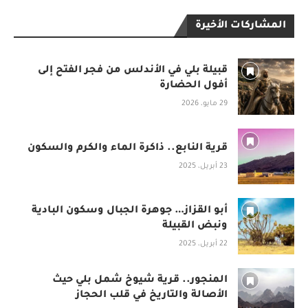
المشاركات الأخيرة
قبيلة بلي في الأندلس من فجر الفتح إلى
أفول الحضارة
29 مايو، 2026
قرية النابع.. ذاكرة الماء والكرم والسكون
23 أبريل، 2025
أبو القزاز… جوهرة الجبال وسكون البادية
ونبض القبيلة
22 أبريل، 2025
المنجور.. قرية شيوخ شمل بلي حيث
الأصالة والتاريخ في قلب الحجاز