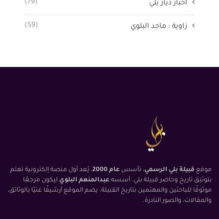
(79)
أخبار ديار بلي
(59)
زاوية : ماجد البلوي
موقع
قبيلة بلي الرسمي
، تأسس
عام 2000
، يُعد أول منصة إلكترونية تهتم
بتوثيق تاريخ وحاضر قبيلة بلي. أسسه
عبدالمنعم البلوي
ليكون مرجعًا
موثوقًا للباحثين والمهتمين بتاريخ القبيلة. يضم الموقع أرشيفًا غنيًا بالوثائق،
والمقالات، والصور النادرة.