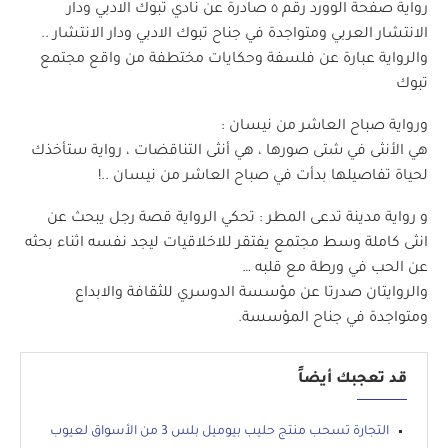
رواية صفحة الوورد رقم ٥ صادرة عن نادي تبوك الادبي ودار
الانتشار العربي ومتواجدة في جناح تبوك الادبي ودار الانتشار ..
والرواية عبارة عن فلسفة وحكايات مختطفة من واقع مجتمع
تبوك
ورواية صباح العاشر من نيسان :
هي الأنثى في شتى صورها ، هي أنثى التناقضات ، رواية ستأخذك
لحياة تفاصيلها بدأت في صباح العاشر من نيسان ..!
و رواية مدينة تدعى المطر : تحكي الرواية قصة رجل يبحث عن
انثى كاملة وسط مجتمع يفتقر للاخلاقيات ليجد نفسه اثناء بحثه
عن الحب في ورطة مع قلبه …
والروايتان صدرتا عن مؤسسة الدوسري للثقافة والابداع
ومتواجدة في جناح المؤسسة.
قد تعجبك أيضاً
التجارة تسحب منتج حليب بيوميل بلس 3 من الأسواق لعيوب