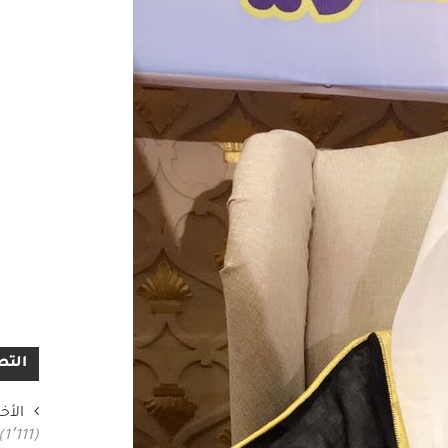
التص
الأخب
(1٬111)