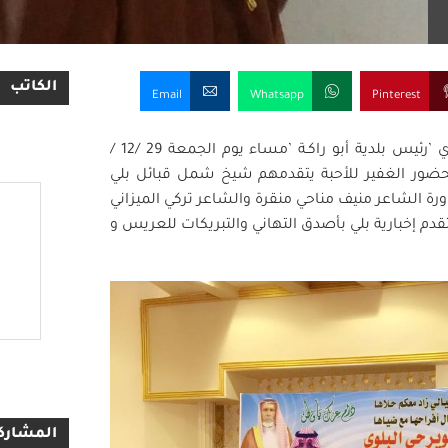
الكاتب
Email
Whatsapp
Pinterest
أحتفل مفلح عبيد البلوي بزفاف أبنه المهندس مشعل مفلح البلوي ’رئيس بلدية أبو راكـة ’مساء يوم الجمعة 29 /12 /
 الحضور الغفير للأحبة يتقدمهم شيخ شمل قبائل بلي
رة الشاعر منيف مناحي منقرة والشاعر تركي الميزاني
دم إخبارية بلي بأصدق التهاني والتبريكات للعريس و
المشاركا