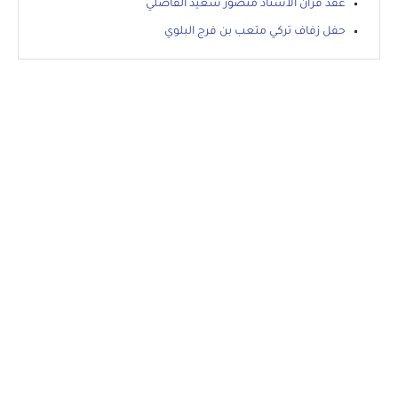
عقد قران الأستاذ منصور سعيد الفاضلي
حفل زفاف تركي متعب بن فرج البلوي