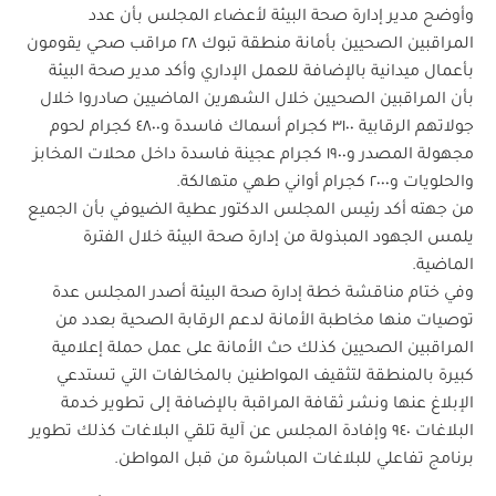
وأوضح مدير إدارة صحة البيئة لأعضاء المجلس بأن عدد
المراقبين الصحيين بأمانة منطقة تبوك ٢٨ مراقب صحي يقومون
بأعمال ميدانية بالإضافة للعمل الإداري وأكد مدير صحة البيئة
بأن المراقبين الصحيين خلال الشهرين الماضيين صادروا خلال
جولاتهم الرقابية ٣١٠٠ كجرام أسماك فاسدة و٤٨٠٠ كجرام لحوم
مجهولة المصدر و١٩٠٠ كجرام عجينة فاسدة داخل محلات المخابز
والحلويات و٢٠٠٠ كجرام أواني طهي متهالكة.
من جهته أكد رئيس المجلس الدكتور عطية الضيوفي بأن الجميع
يلمس الجهود المبذولة من إدارة صحة البيئة خلال الفترة
الماضية.
وفي ختام مناقشة خطة إدارة صحة البيئة أصدر المجلس عدة
توصيات منها مخاطبة الأمانة لدعم الرقابة الصحية بعدد من
المراقبين الصحيين كذلك حث الأمانة على عمل حملة إعلامية
كبيرة بالمنطقة لتثقيف المواطنين بالمخالفات التي تستدعي
الإبلاغ عنها ونشر ثقافة المراقبة بالإضافة إلى تطوير خدمة
البلاغات ٩٤٠ وإفادة المجلس عن آلية تلقي البلاغات كذلك تطوير
برنامج تفاعلي للبلاغات المباشرة من قبل المواطن.