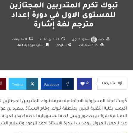
تبوك تكرم المتدربين المجتازين
للمستوى الاول في دورة إعداد
مترجم لغة إشارة
كتبه
سعود البلوي
23 مايو، 2017
0 تعليقات
15
مشاهدات
شاركها
إشارة مرجعية
A+
A-
0
شاركها
Twitter
Facebook
كّرمت لجنة المسؤولية الاجتماعية بغرفة تبوك المتدربين المجتازين 
أقيمت بكلية التقنية للبنين بمنطقة تبوك, وقام الاستاذ سعيد بن ع
الصناعيه بتبوك وبحضور رئيس لجنه المسؤوليه الاجتماعيه بالغرفه الا
عبدالرحمن المرواني ومدرب الدورة الاستاذ احمد الرعود وتسليم الشه