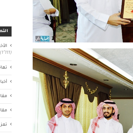
التص
الأخب
(1٬111)
تهان
أخبار
مقال
مقال
تعزي