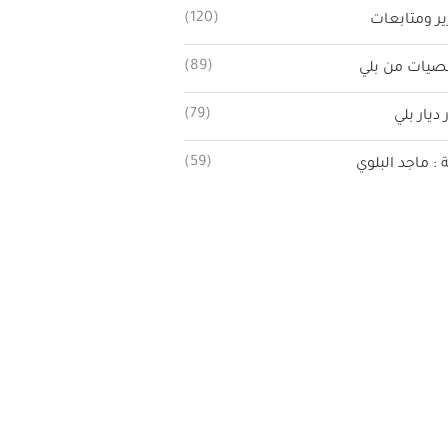
(120)
ير ومتابعات
(89)
يات من بلي
(79)
 ديار بلي
(59)
ة : ماجد البلوي