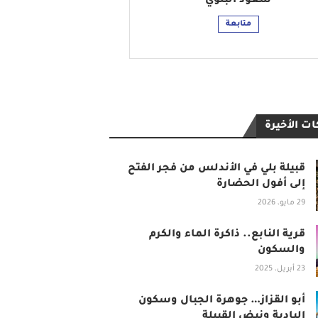
سعود البلوي
متابعة
ت الأخيرة
قبيلة بلي في الأندلس من فجر الفتح
إلى أفول الحضارة
29 مايو، 2026
قرية النابع.. ذاكرة الماء والكرم
والسكون
23 أبريل، 2025
أبو القزاز… جوهرة الجبال وسكون
البادية ونبض القبيلة