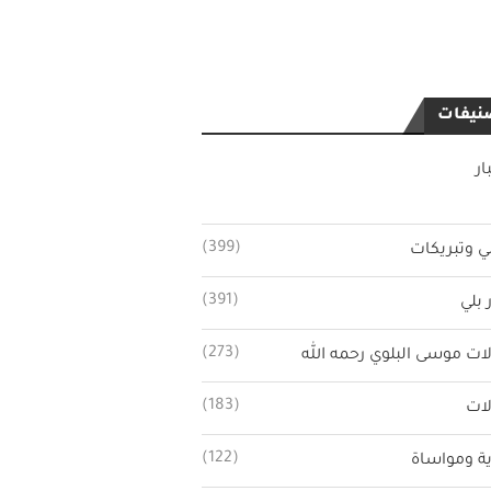
نيفات
ار
(399)
ي وتبريكات
(391)
 بلي
(273)
ات موسى البلوي رحمه الله
(183)
ات
(122)
ة ومواساة